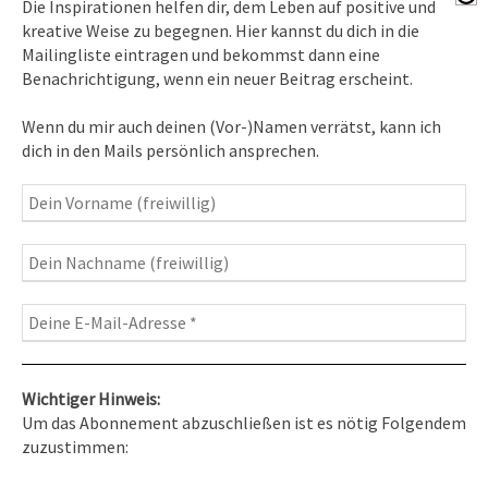
Die Inspirationen helfen dir, dem Leben auf positive und
kreative Weise zu begegnen. Hier kannst du dich in die
Mailingliste eintragen und bekommst dann eine
News erhalten
Benachrichtigung, wenn ein neuer Beitrag erscheint.
Inspirationen
– Bewusstseins-Impulse, Meditation &
Wenn du mir auch deinen (Vor-)Namen verrätst, kann ich
Heilung, Texte & Botschaften
dich in den Mails persönlich ansprechen.
Travelblog
– Komm mit auf Reise
Fotografie
– Fotoblog, Kalender, Workshops
Wichtiger Hinweis:
Um das Abonnement abzuschließen ist es nötig Folgendem
zuzustimmen:
Kontakt