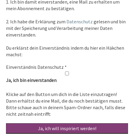
1. Ich bin damit einverstanden, eine Mail zu erhalten um
Tel. 0351/2681691
mein Abonnement zu bestätigen.
E-Mail: info [at ] spirit-on-earth.com
2. Ich habe die Erklärung zum
Datenschutz
gelesen und bin
mit der Speicherung und Verarbeitung meiner Daten
einverstanden.
Heilpraxis
Du erklärst dein Einverständnis indem du hier ein Häkchen
Heilpraxis Hirschburger
machst:
Einverständnis Datenschutz
*
Rechtliches
Ja, ich bin einverstanden
Impressum
Klicke auf den Button um dich in die Liste einzutragen!
Datenschutz
Dann erhältst du eine Mail, die du noch bestätigen musst.
Bitte schaue auch in deinem Spam-Ordner nach, falls diese
nicht zeitnah eintrifft: