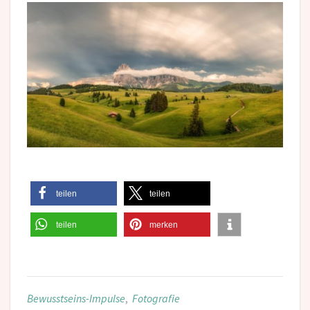
teilen
teilen
teilen
merken
Bewusstseins-Impulse
,
Fotografie