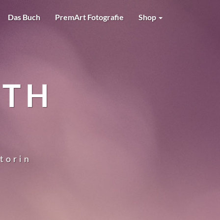
Das Buch
PremArt Fotografie
Shop
RTH
utorin