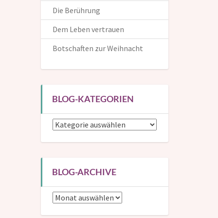
Die Berührung
Dem Leben vertrauen
Botschaften zur Weihnacht
Die Inspirationen helfen dir, dem Leben auf positive und
kreative Weise zu begegnen. Hier kannst du dich in die
BLOG-KATEGORIEN
Mailingliste eintragen und bekommst dann eine
Benachrichtigung, wenn ein neuer Beitrag erscheint.
Blog-
Kategorien
Wenn du mir auch deinen (Vor-)Namen verrätst, kann
ich dich in den Mails persönlich ansprechen.
BLOG-ARCHIVE
Blog-
Archive