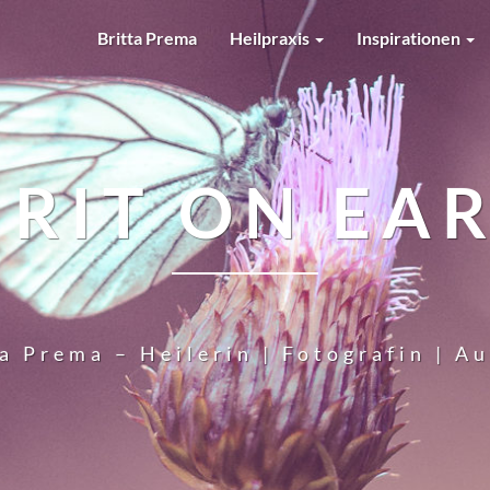
Britta Prema
Heilpraxis
Inspirationen
IRIT ON EA
a Prema – Heilerin | Fotografin | A