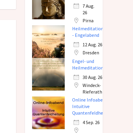
7 Aug.
26
Pirna
Heilmeditation
- Engelabend
12 Aug. 26
Dresden
Engel- und
Heilmeditation
30 Aug. 26
Windeck-
Rieferath
Online Infoabend
Intuitive
Quantenfeldheilung
4 Sep. 26