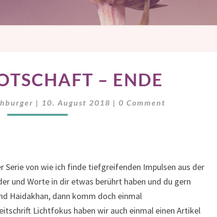
BABAJI
OTSCHAFT – ENDE
BOTSCHAFT
–
Comments
ENDE
chburger
|
10. August 2018
|
0 Comment
r Serie von wie ich finde tiefgreifenden Impulsen aus der
der und Worte in dir etwas berührt haben und du gern
und Haidakhan, dann komm doch einmal
Zeitschrift Lichtfokus haben wir auch einmal einen Artikel