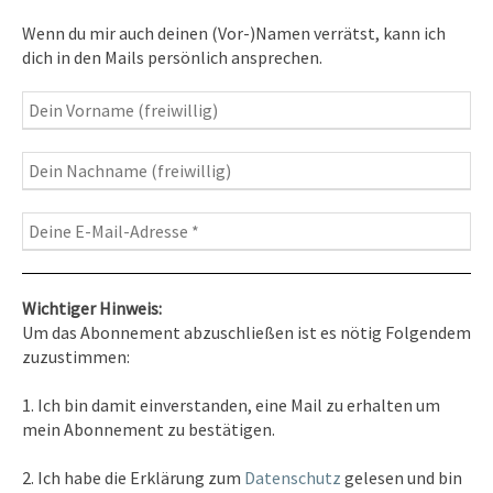
Inspirationen
– Bewusstseins-Impulse, Meditation &
Wenn du mir auch deinen (Vor-)Namen verrätst, kann ich
Heilung, Texte & Botschaften
dich in den Mails persönlich ansprechen.
Travelblog
– Komm mit auf Reise
Fotografie
– Fotoblog, Kalender, Workshops
Wichtiger Hinweis:
Um das Abonnement abzuschließen ist es nötig Folgendem
zuzustimmen:
Kontakt
1. Ich bin damit einverstanden, eine Mail zu erhalten um
Tel. 0351/2681691
mein Abonnement zu bestätigen.
E-Mail: info [at ] spirit-on-earth.com
2. Ich habe die Erklärung zum
Datenschutz
gelesen und bin