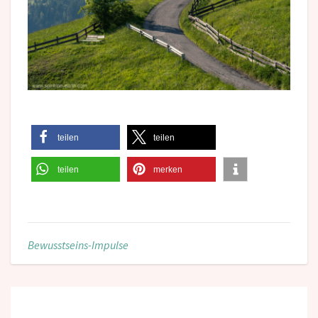
teilen
teilen
teilen
merken
Bewusstseins-Impulse