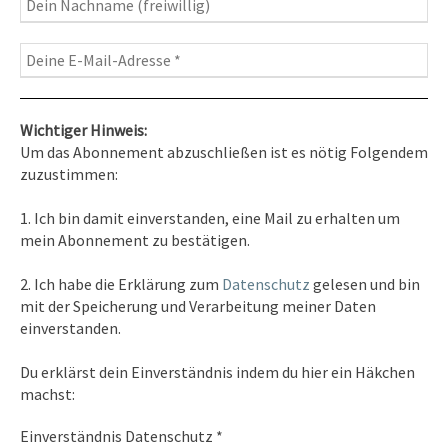
Wichtiger Hinweis:
Um das Abonnement abzuschließen ist es nötig Folgendem
zuzustimmen:
Kontakt
1. Ich bin damit einverstanden, eine Mail zu erhalten um
Tel. 0351/2681691
mein Abonnement zu bestätigen.
E-Mail: info [at ] spirit-on-earth.com
2. Ich habe die Erklärung zum
Datenschutz
gelesen und bin
mit der Speicherung und Verarbeitung meiner Daten
einverstanden.
Heilpraxis
Du erklärst dein Einverständnis indem du hier ein Häkchen
Heilpraxis Hirschburger
machst:
Einverständnis Datenschutz
*