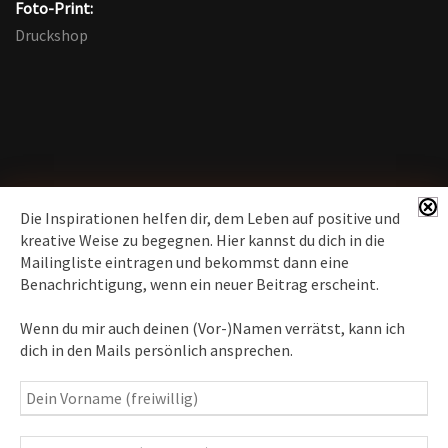
Foto-Print:
Druckshop
Die Inspirationen helfen dir, dem Leben auf positive und
kreative Weise zu begegnen. Hier kannst du dich in die
Mailingliste eintragen und bekommst dann eine
News erhalten
Benachrichtigung, wenn ein neuer Beitrag erscheint.
Inspirationen
– Bewusstseins-Impulse, Meditation &
Wenn du mir auch deinen (Vor-)Namen verrätst, kann ich
Heilung, Texte & Botschaften
dich in den Mails persönlich ansprechen.
Travelblog
– Komm mit auf Reise
Fotografie
– Fotoblog, Kalender, Workshops