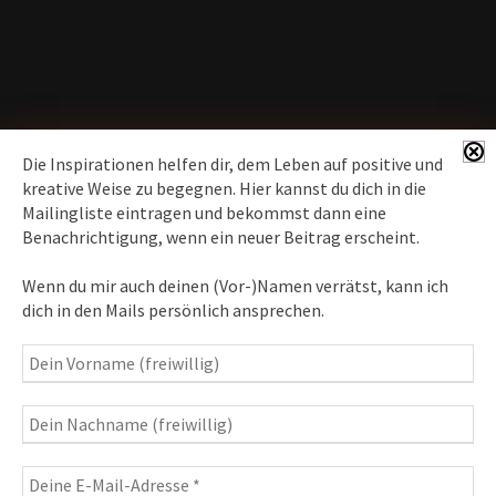
Die Inspirationen helfen dir, dem Leben auf positive und
kreative Weise zu begegnen. Hier kannst du dich in die
Mailingliste eintragen und bekommst dann eine
News erhalten
Benachrichtigung, wenn ein neuer Beitrag erscheint.
Inspirationen
– Bewusstseins-Impulse, Meditation &
Wenn du mir auch deinen (Vor-)Namen verrätst, kann ich
Heilung, Texte & Botschaften
dich in den Mails persönlich ansprechen.
Travelblog
– Komm mit auf Reise
Fotografie
– Fotoblog, Kalender, Workshops