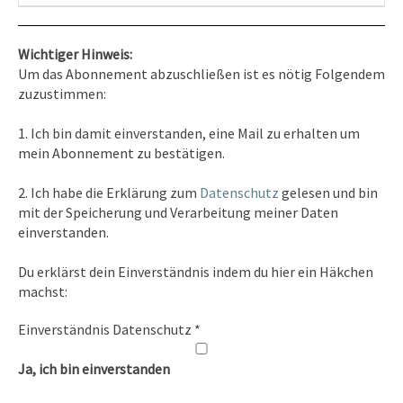
Wichtiger Hinweis:
Um das Abonnement abzuschließen ist es nötig Folgendem
zuzustimmen:
Kontakt
1. Ich bin damit einverstanden, eine Mail zu erhalten um
Tel. 0351/2681691
mein Abonnement zu bestätigen.
E-Mail: info [at ] spirit-on-earth.com
2. Ich habe die Erklärung zum
Datenschutz
gelesen und bin
mit der Speicherung und Verarbeitung meiner Daten
einverstanden.
Heilpraxis
Du erklärst dein Einverständnis indem du hier ein Häkchen
Heilpraxis Hirschburger
machst:
Einverständnis Datenschutz
*
Rechtliches
Ja, ich bin einverstanden