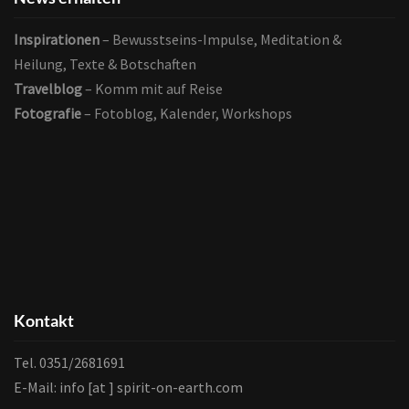
Benachrichtigung, wenn ein neuer Beitrag erscheint.
Inspirationen
– Bewusstseins-Impulse, Meditation &
Wenn du mir auch deinen (Vor-)Namen verrätst, kann ich
Heilung, Texte & Botschaften
dich in den Mails persönlich ansprechen.
Travelblog
– Komm mit auf Reise
Fotografie
– Fotoblog, Kalender, Workshops
Wichtiger Hinweis:
Um das Abonnement abzuschließen ist es nötig Folgendem
zuzustimmen:
Kontakt
1. Ich bin damit einverstanden, eine Mail zu erhalten um
Tel. 0351/2681691
mein Abonnement zu bestätigen.
E-Mail: info [at ] spirit-on-earth.com