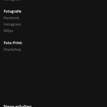
Fotografie
Facebook
Instagram
500px
Foto-Print:
Druckshop
Die Inspirationen helfen dir, dem Leben auf positive und
kreative Weise zu begegnen. Hier kannst du dich in die
Mailingliste eintragen und bekommst dann eine
News erhalten