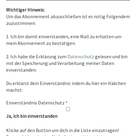
Wichtiger Hinweis:
Um das Abonnement abzuschließen ist es nötig Folgendem
zuzustimmen:
Kontakt
1. Ich bin damit einverstanden, eine Mail zu erhalten um
Tel. 0351/2681691
mein Abonnement zu bestätigen.
E-Mail: info [at ] spirit-on-earth.com
2. Ich habe die Erklärung zum
Datenschutz
gelesen und bin
mit der Speicherung und Verarbeitung meiner Daten
einverstanden.
Heilpraxis
Du erklärst dein Einverständnis indem du hier ein Häkchen
Heilpraxis Hirschburger
machst:
Einverständnis Datenschutz
*
Rechtliches
Ja, ich bin einverstanden
Impressum
Klicke auf den Button um dich in die Liste einzutragen!
Datenschutz