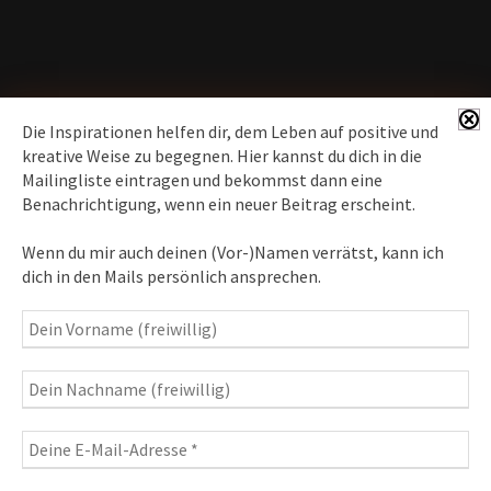
Die Inspirationen helfen dir, dem Leben auf positive und
kreative Weise zu begegnen. Hier kannst du dich in die
Mailingliste eintragen und bekommst dann eine
News erhalten
Benachrichtigung, wenn ein neuer Beitrag erscheint.
Inspirationen
– Bewusstseins-Impulse, Meditation &
Wenn du mir auch deinen (Vor-)Namen verrätst, kann ich
Heilung, Texte & Botschaften
dich in den Mails persönlich ansprechen.
Travelblog
– Komm mit auf Reise
Fotografie
– Fotoblog, Kalender, Workshops