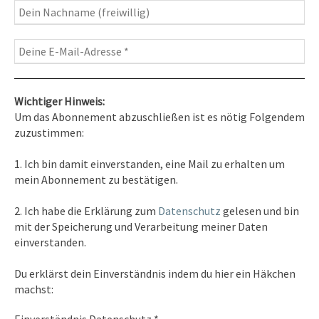
Wichtiger Hinweis:
Um das Abonnement abzuschließen ist es nötig Folgendem
zuzustimmen:
Kontakt
1. Ich bin damit einverstanden, eine Mail zu erhalten um
Tel. 0351/2681691
mein Abonnement zu bestätigen.
E-Mail: info [at ] spirit-on-earth.com
2. Ich habe die Erklärung zum
Datenschutz
gelesen und bin
mit der Speicherung und Verarbeitung meiner Daten
einverstanden.
Heilpraxis
Du erklärst dein Einverständnis indem du hier ein Häkchen
Heilpraxis Hirschburger
machst: