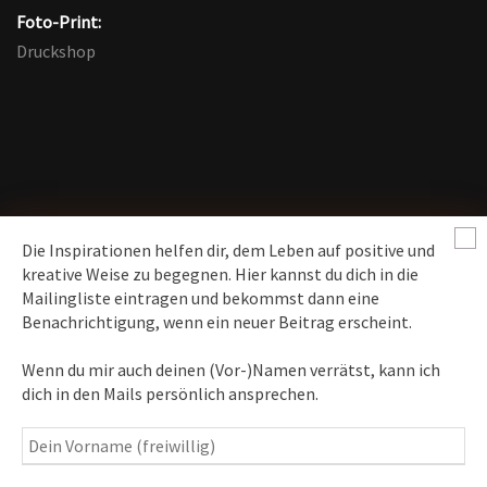
Foto-Print:
Druckshop
Die Inspirationen helfen dir, dem Leben auf positive und
kreative Weise zu begegnen. Hier kannst du dich in die
Mailingliste eintragen und bekommst dann eine
News erhalten
Benachrichtigung, wenn ein neuer Beitrag erscheint.
Inspirationen
– Bewusstseins-Impulse, Meditation &
Wenn du mir auch deinen (Vor-)Namen verrätst, kann ich
Heilung, Texte & Botschaften
dich in den Mails persönlich ansprechen.
Travelblog
– Komm mit auf Reise
Fotografie
– Fotoblog, Kalender, Workshops