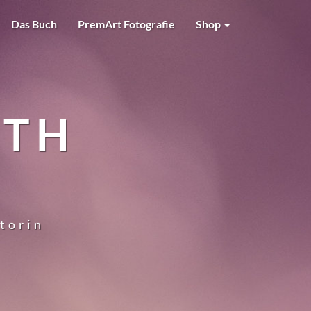
Das Buch
PremArt Fotografie
Shop
RTH
utorin