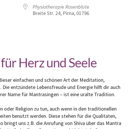
Physiotherapie Rosenblüte
Breite Str. 24, Pirna, 01796
Google Kalender
iCalendar
für Herz und Seele
dieser
einfache
n
und
schönen
Art der Meditation,
. Die
entzündete
Leben
s
freude
und Energie
hilft
dir
auch
erer Name für Mantrasingen – ist eine uralte Tradition.
 oder Religion zu tun, auch wenn in den traditionellen
iten benutzt werden. Diese stehen für die Qualitäten,
So bringt uns z.B. die Anrufung von Shiva über das Mantra