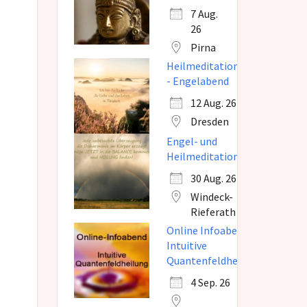
7 Aug.
26
Pirna
Heilmeditation
- Engelabend
Office 365
Outlook Live
12 Aug. 26
Dresden
Engel- und
Heilmeditation
30 Aug. 26
Windeck-
Rieferath
Online Infoabend
Intuitive
Quantenfeldheilung
4 Sep. 26