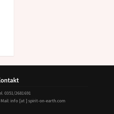
ontakt
el. 0351/2681691
-Mail: info [at ] spirit-on-earth.com