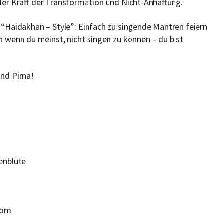
er Kraft der Transformation und Nicht-Anhaftung.
 “Haidakhan – Style”: Einfach zu singende Mantren feiern
ch wenn du meinst, nicht singen zu können – du bist
und Pirna!
enblüte
com