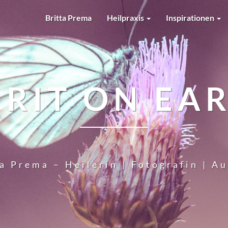
Britta Prema
Heilpraxis
Inspirationen
IRIT ON EA
a Prema – Heilerin | Fotografin | A