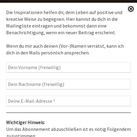
Die Inspirationen helfen dir, dem Leben auf positive und
kreative Weise zu begegnen. Hier kannst du dich in die
Mailingliste eintragen und bekommst dann eine
News erhalten
Benachrichtigung, wenn ein neuer Beitrag erscheint.
Inspirationen
– Bewusstseins-Impulse, Meditation &
Wenn du mir auch deinen (Vor-)Namen verrätst, kann ich
Heilung, Texte & Botschaften
dich in den Mails persönlich ansprechen.
Travelblog
– Komm mit auf Reise
Fotografie
– Fotoblog, Kalender, Workshops
Wichtiger Hinweis:
Um das Abonnement abzuschließen ist es nötig Folgendem
zuzustimmen: