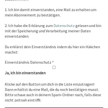
Kontakt
1. Ich bin damit einverstanden, eine Mail zu erhalten um
Tel. 0351/2681691
mein Abonnement zu bestätigen.
E-Mail: info [at ] spirit-on-earth.com
2. Ich habe die Erklärung zum
Datenschutz
gelesen und bin
mit der Speicherung und Verarbeitung meiner Daten
einverstanden.
Heilpraxis
Du erklärst dein Einverständnis indem du hier ein Häkchen
Heilpraxis Hirschburger
machst:
Einverständnis Datenschutz
*
Rechtliches
Ja, ich bin einverstanden
Impressum
Klicke auf den Button um dich in die Liste einzutragen!
Datenschutz
Dann erhältst du eine Mail, die du noch bestätigen musst.
Bitte schaue auch in deinem Spam-Ordner nach, falls diese
nicht zeitnah eintrifft: