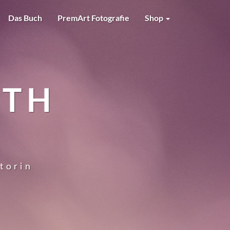
Das Buch
PremArt Fotografie
Shop
RTH
utorin