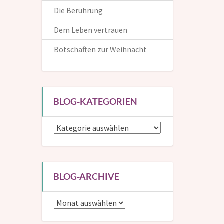
Die Berührung
Dem Leben vertrauen
Botschaften zur Weihnacht
Die Inspirationen helfen dir, dem Leben auf positive und
kreative Weise zu begegnen. Hier kannst du dich in die
Mailingliste eintragen und bekommst dann eine
BLOG-KATEGORIEN
Benachrichtigung, wenn ein neuer Beitrag erscheint.
Blog-
Wenn du mir auch deinen (Vor-)Namen verrätst, kann
Kategorien
ich dich in den Mails persönlich ansprechen.
BLOG-ARCHIVE
Blog-
Archive