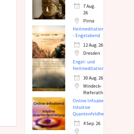
7 Aug.
26
Pirna
Heilmeditation
- Engelabend
12 Aug. 26
Dresden
Engel- und
Heilmeditation
30 Aug. 26
Windeck-
Rieferath
Online Infoabend
Intuitive
Quantenfeldheilung
4 Sep. 26