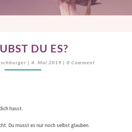
GLAUBST
UBST DU ES?
DU
ES?
Comments
rschburger
|
4. Mai 2019
|
0 Comment
dich hasst.
icht. Du musst es nur noch selbst glauben.