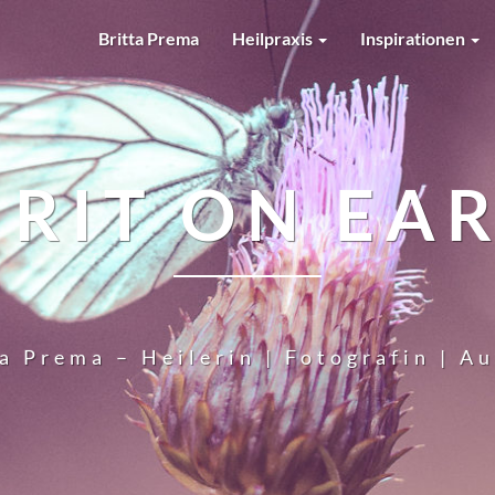
Britta Prema
Heilpraxis
Inspirationen
IRIT ON EA
a Prema – Heilerin | Fotografin | A