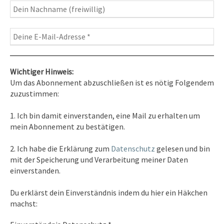
Wichtiger Hinweis:
Um das Abonnement abzuschließen ist es nötig Folgendem
zuzustimmen:
Kontakt
1. Ich bin damit einverstanden, eine Mail zu erhalten um
Tel. 0351/2681691
mein Abonnement zu bestätigen.
E-Mail: info [at ] spirit-on-earth.com
2. Ich habe die Erklärung zum
Datenschutz
gelesen und bin
mit der Speicherung und Verarbeitung meiner Daten
einverstanden.
Heilpraxis
Du erklärst dein Einverständnis indem du hier ein Häkchen
Heilpraxis Hirschburger
machst: