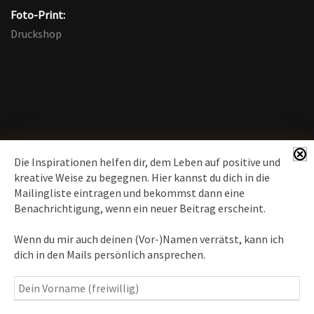
Foto-Print:
Druckshop
Die Inspirationen helfen dir, dem Leben auf positive und
kreative Weise zu begegnen. Hier kannst du dich in die
Mailingliste eintragen und bekommst dann eine
News erhalten
Benachrichtigung, wenn ein neuer Beitrag erscheint.
Inspirationen
– Bewusstseins-Impulse, Meditation &
Wenn du mir auch deinen (Vor-)Namen verrätst, kann ich
Heilung, Texte & Botschaften
dich in den Mails persönlich ansprechen.
Travelblog
– Komm mit auf Reise
Fotografie
– Fotoblog, Kalender, Workshops