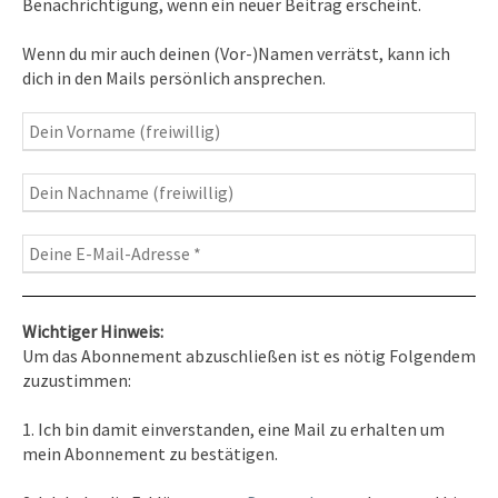
Benachrichtigung, wenn ein neuer Beitrag erscheint.
Inspirationen
– Bewusstseins-Impulse, Meditation &
Wenn du mir auch deinen (Vor-)Namen verrätst, kann ich
Heilung, Texte & Botschaften
dich in den Mails persönlich ansprechen.
Travelblog
– Komm mit auf Reise
Fotografie
– Fotoblog, Kalender, Workshops
Wichtiger Hinweis:
Um das Abonnement abzuschließen ist es nötig Folgendem
zuzustimmen:
Kontakt
1. Ich bin damit einverstanden, eine Mail zu erhalten um
Tel. 0351/2681691
mein Abonnement zu bestätigen.
E-Mail: info [at ] spirit-on-earth.com