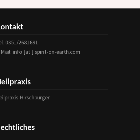
ontakt
Wichtiger Hinweis:
el. 0351/2681691
Um das Abonnement abzuschließen ist es nötig
-Mail: info [at ] spirit-on-earth.com
Folgendem zuzustimmen:
1. Ich bin damit einverstanden, eine Mail zu erhalten um
mein Abonnement zu bestätigen.
eilpraxis
2. Ich habe die Erklärung zum
Datenschutz
gelesen und
eilpraxis Hirschburger
bin mit der Speicherung und Verarbeitung meiner Daten
einverstanden.
Du erklärst dein Einverständnis indem du hier ein
echtliches
Häkchen machst: