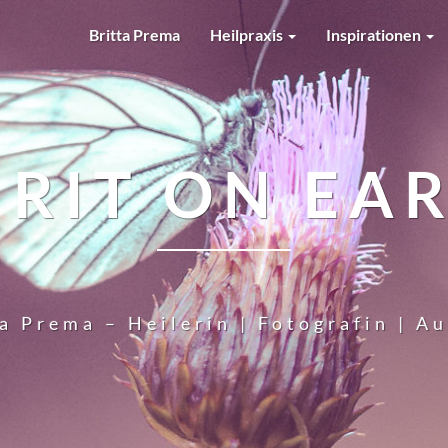
Britta Prema
Heilpraxis
Inspirationen
IRIT ON EA
a Prema – Heilerin | Fotografin | A