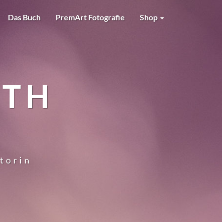
Das Buch
PremArt Fotografie
Shop
RTH
utorin