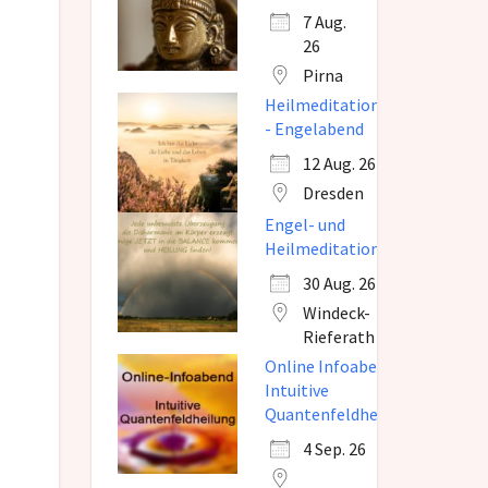
7 Aug.
26
Pirna
Heilmeditation
- Engelabend
12 Aug. 26
Dresden
Engel- und
Heilmeditation
30 Aug. 26
Windeck-
Rieferath
Online Infoabend
Intuitive
Quantenfeldheilung
4 Sep. 26