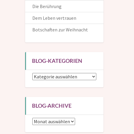
Die Berührung
Dem Leben vertrauen
Botschaften zur Weihnacht
Die Inspirationen helfen dir, dem Leben auf positive und
kreative Weise zu begegnen. Hier kannst du dich in die
BLOG-KATEGORIEN
Mailingliste eintragen und bekommst dann eine
Benachrichtigung, wenn ein neuer Beitrag erscheint.
Blog-
Kategorien
Wenn du mir auch deinen (Vor-)Namen verrätst, kann
ich dich in den Mails persönlich ansprechen.
BLOG-ARCHIVE
Blog-
Archive