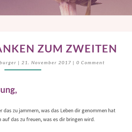
HERBSTGEDANKEN
ANKEN ZUM ZWEITEN
ZUM
ZWEITEN
Comments
hburger
|
21. November 2017
|
0 Comment
gung,
über das zu jammern, was das Leben dir genommen hat
 auf das zu freuen, was es dir bringen wird.