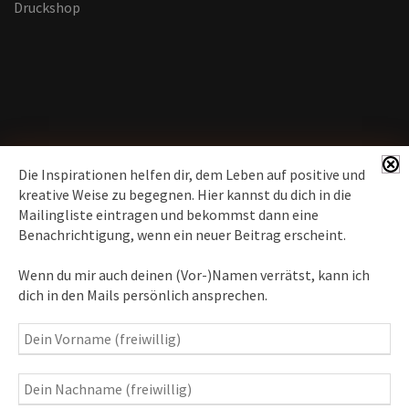
Druckshop
Die Inspirationen helfen dir, dem Leben auf positive und
kreative Weise zu begegnen. Hier kannst du dich in die
Mailingliste eintragen und bekommst dann eine
News erhalten
Benachrichtigung, wenn ein neuer Beitrag erscheint.
Inspirationen
– Bewusstseins-Impulse, Meditation &
Wenn du mir auch deinen (Vor-)Namen verrätst, kann ich
Heilung, Texte & Botschaften
dich in den Mails persönlich ansprechen.
Travelblog
– Komm mit auf Reise
Fotografie
– Fotoblog, Kalender, Workshops