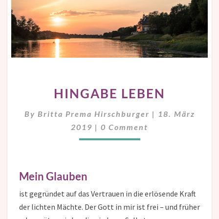
HINGABE
HINGABE LEBEN
LEBEN
By
Britta Prema Hirschburger
|
18. März
Comments
2019
|
0 Comment
Mein Glauben
ist gegründet auf das Vertrauen in die erlösende Kraft
der lichten Mächte. Der Gott in mir ist frei – und früher