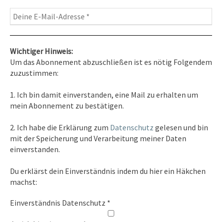
Wichtiger Hinweis:
Um das Abonnement abzuschließen ist es nötig Folgendem
zuzustimmen:
Kontakt
1. Ich bin damit einverstanden, eine Mail zu erhalten um
Tel. 0351/2681691
mein Abonnement zu bestätigen.
E-Mail: info [at ] spirit-on-earth.com
2. Ich habe die Erklärung zum
Datenschutz
gelesen und bin
mit der Speicherung und Verarbeitung meiner Daten
einverstanden.
Heilpraxis
Du erklärst dein Einverständnis indem du hier ein Häkchen
Heilpraxis Hirschburger
machst:
Einverständnis Datenschutz
*
Rechtliches