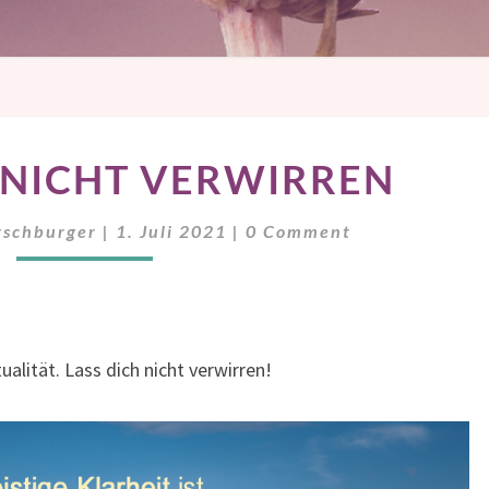
LASS
 NICHT VERWIRREN
DICH
NICHT
Comments
VERWIRREN
rschburger
|
1. Juli 2021
|
0 Comment
ualität. Lass dich nicht verwirren!