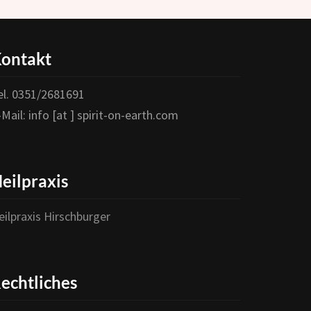
ontakt
Wichtiger Hinweis:
Um das Abonnement abzuschließen ist es nötig
el. 0351/2681691
Folgendem zuzustimmen:
-Mail: info [at ] spirit-on-earth.com
1. Ich bin damit einverstanden, eine Mail zu erhalten um
mein Abonnement zu bestätigen.
eilpraxis
2. Ich habe die Erklärung zum
Datenschutz
gelesen und
bin mit der Speicherung und Verarbeitung meiner Daten
eilpraxis Hirschburger
einverstanden.
Du erklärst dein Einverständnis indem du hier ein
echtliches
Häkchen machst: