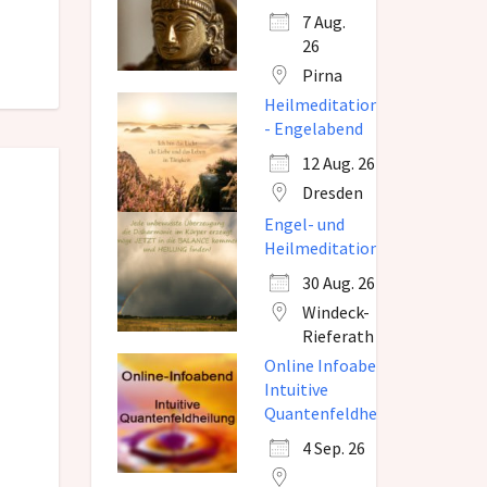
7 Aug.
26
Pirna
Heilmeditation
- Engelabend
12 Aug. 26
Dresden
Engel- und
Heilmeditation
30 Aug. 26
Windeck-
Rieferath
Online Infoabend
Intuitive
Quantenfeldheilung
4 Sep. 26