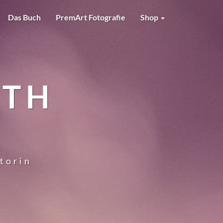
Das Buch
PremArt Fotografie
Shop
RTH
utorin