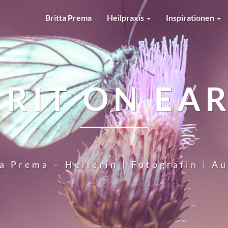
Britta Prema
Heilpraxis
Inspirationen
IRIT ON EA
a Prema – Heilerin | Fotografin | A