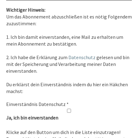
Wichtiger Hinweis:
Um das Abonnement abzuschließen ist es nötig Folgendem
zuzustimmen:
Kontakt
1. Ich bin damit einverstanden, eine Mail zu erhalten um
Tel. 0351/2681691
mein Abonnement zu bestätigen.
E-Mail: info [at ] spirit-on-earth.com
2. Ich habe die Erklärung zum
Datenschutz
gelesen und bin
mit der Speicherung und Verarbeitung meiner Daten
einverstanden.
Heilpraxis
Du erklärst dein Einverständnis indem du hier ein Häkchen
Heilpraxis Hirschburger
machst:
Einverständnis Datenschutz
*
Rechtliches
Ja, ich bin einverstanden
Impressum
Klicke auf den Button um dich in die Liste einzutragen!
Datenschutz