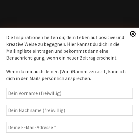
Die Inspirationen helfen dir, dem Leben auf positive und
kreative Weise zu begegnen. Hier kannst du dich in die
Mailingliste eintragen und bekommst dann eine
News erhalten
Benachrichtigung, wenn ein neuer Beitrag erscheint.
Inspirationen
– Bewusstseins-Impulse, Meditation &
Wenn du mir auch deinen (Vor-)Namen verrätst, kann ich
Heilung, Texte & Botschaften
dich in den Mails persönlich ansprechen.
Travelblog
– Komm mit auf Reise
Fotografie
– Fotoblog, Kalender, Workshops