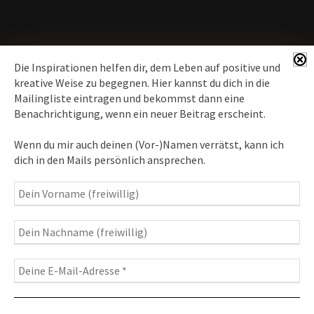
Die Inspirationen helfen dir, dem Leben auf positive und
kreative Weise zu begegnen. Hier kannst du dich in die
Mailingliste eintragen und bekommst dann eine
News erhalten
Benachrichtigung, wenn ein neuer Beitrag erscheint.
Inspirationen
– Bewusstseins-Impulse, Meditation &
Wenn du mir auch deinen (Vor-)Namen verrätst, kann ich
Heilung, Texte & Botschaften
dich in den Mails persönlich ansprechen.
Travelblog
– Komm mit auf Reise
Fotografie
– Fotoblog, Kalender, Workshops