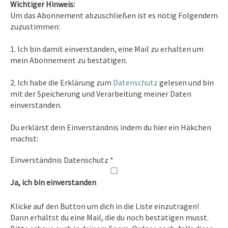
Wichtiger Hinweis:
Um das Abonnement abzuschließen ist es nötig Folgendem
zuzustimmen:
Kontakt
1. Ich bin damit einverstanden, eine Mail zu erhalten um
Tel. 0351/2681691
mein Abonnement zu bestätigen.
E-Mail: info [at ] spirit-on-earth.com
2. Ich habe die Erklärung zum
Datenschutz
gelesen und bin
mit der Speicherung und Verarbeitung meiner Daten
einverstanden.
Heilpraxis
Du erklärst dein Einverständnis indem du hier ein Häkchen
Heilpraxis Hirschburger
machst:
Einverständnis Datenschutz
*
Rechtliches
Ja, ich bin einverstanden
Impressum
Klicke auf den Button um dich in die Liste einzutragen!
Datenschutz
Dann erhältst du eine Mail, die du noch bestätigen musst.