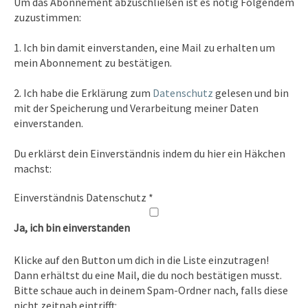
Um das Abonnement abzuschließen ist es nötig Folgendem
zuzustimmen:
Kontakt
1. Ich bin damit einverstanden, eine Mail zu erhalten um
Tel. 0351/2681691
mein Abonnement zu bestätigen.
E-Mail: info [at ] spirit-on-earth.com
2. Ich habe die Erklärung zum
Datenschutz
gelesen und bin
mit der Speicherung und Verarbeitung meiner Daten
einverstanden.
Heilpraxis
Du erklärst dein Einverständnis indem du hier ein Häkchen
Heilpraxis Hirschburger
machst:
Einverständnis Datenschutz
*
Rechtliches
Ja, ich bin einverstanden
Impressum
Klicke auf den Button um dich in die Liste einzutragen!
Datenschutz
Dann erhältst du eine Mail, die du noch bestätigen musst.
Bitte schaue auch in deinem Spam-Ordner nach, falls diese
nicht zeitnah eintrifft: