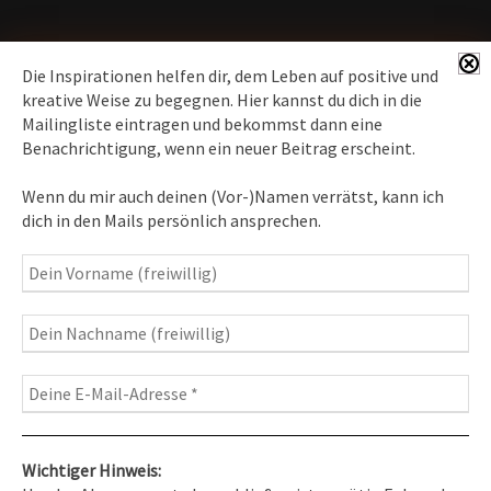
Die Inspirationen helfen dir, dem Leben auf positive und
kreative Weise zu begegnen. Hier kannst du dich in die
Mailingliste eintragen und bekommst dann eine
News erhalten
Benachrichtigung, wenn ein neuer Beitrag erscheint.
Inspirationen
– Bewusstseins-Impulse, Meditation &
Wenn du mir auch deinen (Vor-)Namen verrätst, kann ich
Heilung, Texte & Botschaften
dich in den Mails persönlich ansprechen.
Travelblog
– Komm mit auf Reise
Fotografie
– Fotoblog, Kalender, Workshops
Wichtiger Hinweis: