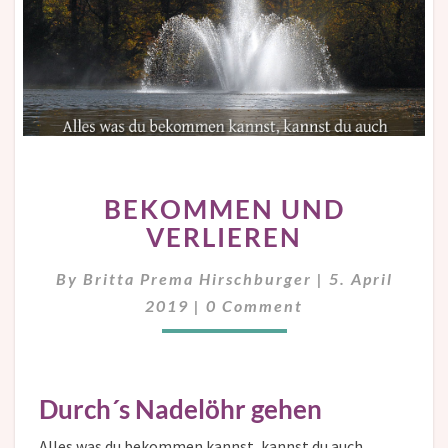
BEKOMMEN
BEKOMMEN UND
UND
VERLIEREN
VERLIEREN
By
Britta Prema Hirschburger
|
5. April
Comments
2019
|
0 Comment
Durch´s Nadelöhr gehen
Alles was du bekommen kannst, kannst du auch