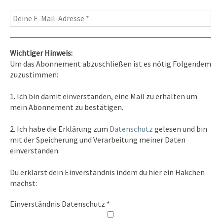
Wichtiger Hinweis:
Um das Abonnement abzuschließen ist es nötig Folgendem
zuzustimmen:
Kontakt
1. Ich bin damit einverstanden, eine Mail zu erhalten um
Tel. 0351/2681691
mein Abonnement zu bestätigen.
E-Mail: info [at ] spirit-on-earth.com
2. Ich habe die Erklärung zum
Datenschutz
gelesen und bin
mit der Speicherung und Verarbeitung meiner Daten
einverstanden.
Heilpraxis
Du erklärst dein Einverständnis indem du hier ein Häkchen
Heilpraxis Hirschburger
machst:
Einverständnis Datenschutz
*