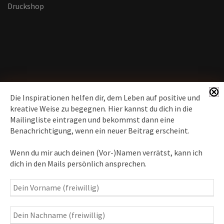
Druckshop
Die Inspirationen helfen dir, dem Leben auf positive und
kreative Weise zu begegnen. Hier kannst du dich in die
Mailingliste eintragen und bekommst dann eine
News erhalten
Benachrichtigung, wenn ein neuer Beitrag erscheint.
Inspirationen
– Bewusstseins-Impulse, Meditation &
Wenn du mir auch deinen (Vor-)Namen verrätst, kann ich
Heilung, Texte & Botschaften
dich in den Mails persönlich ansprechen.
Travelblog
– Komm mit auf Reise
Fotografie
– Fotoblog, Kalender, Workshops