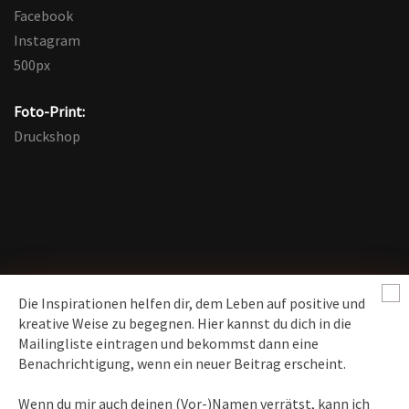
Facebook
Instagram
500px
Foto-Print:
Druckshop
Die Inspirationen helfen dir, dem Leben auf positive und
kreative Weise zu begegnen. Hier kannst du dich in die
Mailingliste eintragen und bekommst dann eine
News erhalten
Benachrichtigung, wenn ein neuer Beitrag erscheint.
Inspirationen
– Bewusstseins-Impulse, Meditation &
Wenn du mir auch deinen (Vor-)Namen verrätst, kann ich