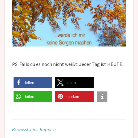
PS: Falls du es noch nicht weißt: Jeder Tag ist HEUTE.
teilen
teilen
teilen
merken
Bewusstseins-Impulse