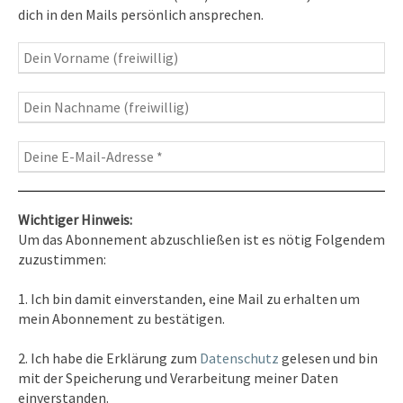
Heilung, Texte & Botschaften
dich in den Mails persönlich ansprechen.
Travelblog
– Komm mit auf Reise
Fotografie
– Fotoblog, Kalender, Workshops
Wichtiger Hinweis:
Um das Abonnement abzuschließen ist es nötig Folgendem
zuzustimmen:
Kontakt
1. Ich bin damit einverstanden, eine Mail zu erhalten um
Tel. 0351/2681691
mein Abonnement zu bestätigen.
E-Mail: info [at ] spirit-on-earth.com
2. Ich habe die Erklärung zum
Datenschutz
gelesen und bin
mit der Speicherung und Verarbeitung meiner Daten
einverstanden.