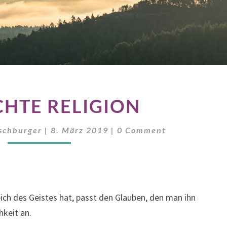
ERDACHTE
HTE RELIGION
RELIGION
Comments
rschburger
|
8. März 2019
|
0 Comment
ich des Geistes hat, passt den Glauben, den man ihn
hkeit an.