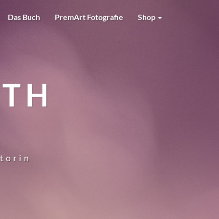
Das Buch
PremArt Fotografie
Shop
RTH
utorin