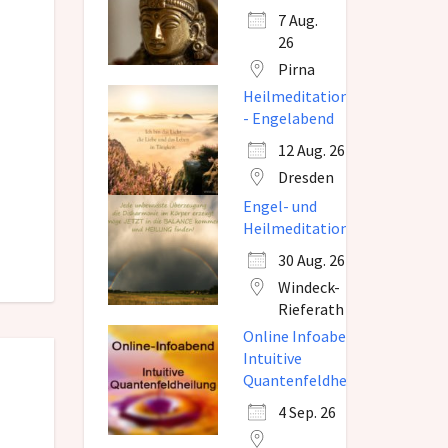
7 Aug.
26
Pirna
Heilmeditation
- Engelabend
12 Aug. 26
Dresden
Engel- und
Heilmeditation
30 Aug. 26
Windeck-
Rieferath
Online Infoabend
Intuitive
Quantenfeldheilung
4 Sep. 26