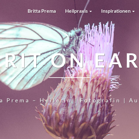
Britta Prema
Heilpraxis
Inspirationen
IRIT ON EA
a Prema – Heilerin | Fotografin | A