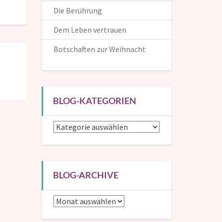
Die Berührung
Dem Leben vertrauen
Botschaften zur Weihnacht
Die Inspirationen helfen dir, dem Leben auf positive und
kreative Weise zu begegnen. Hier kannst du dich in die
Mailingliste eintragen und bekommst dann eine
BLOG-KATEGORIEN
Benachrichtigung, wenn ein neuer Beitrag erscheint.
Blog-
Wenn du mir auch deinen (Vor-)Namen verrätst, kann
Kategorien
ich dich in den Mails persönlich ansprechen.
BLOG-ARCHIVE
Blog-
Archive