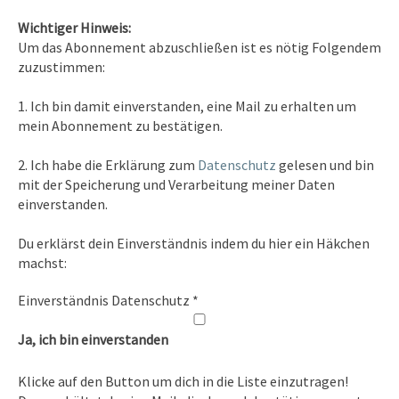
Wichtiger Hinweis:
Um das Abonnement abzuschließen ist es nötig Folgendem
zuzustimmen:
Kontakt
1. Ich bin damit einverstanden, eine Mail zu erhalten um
Tel. 0351/2681691
mein Abonnement zu bestätigen.
E-Mail: info [at ] spirit-on-earth.com
2. Ich habe die Erklärung zum
Datenschutz
gelesen und bin
mit der Speicherung und Verarbeitung meiner Daten
einverstanden.
Heilpraxis
Du erklärst dein Einverständnis indem du hier ein Häkchen
Heilpraxis Hirschburger
machst:
Einverständnis Datenschutz
*
Rechtliches
Ja, ich bin einverstanden
Impressum
Klicke auf den Button um dich in die Liste einzutragen!
Datenschutz