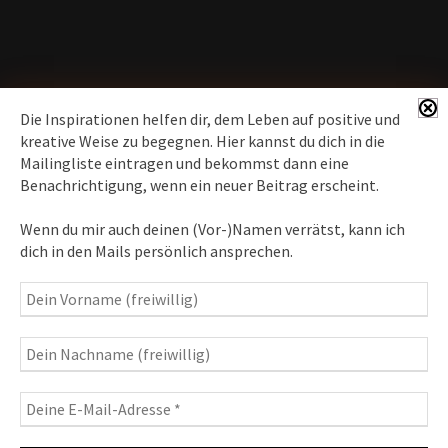
Die Inspirationen helfen dir, dem Leben auf positive und
kreative Weise zu begegnen. Hier kannst du dich in die
Mailingliste eintragen und bekommst dann eine
News erhalten
Benachrichtigung, wenn ein neuer Beitrag erscheint.
Inspirationen
– Bewusstseins-Impulse, Meditation &
Wenn du mir auch deinen (Vor-)Namen verrätst, kann ich
Heilung, Texte & Botschaften
dich in den Mails persönlich ansprechen.
Travelblog
– Komm mit auf Reise
Fotografie
– Fotoblog, Kalender, Workshops