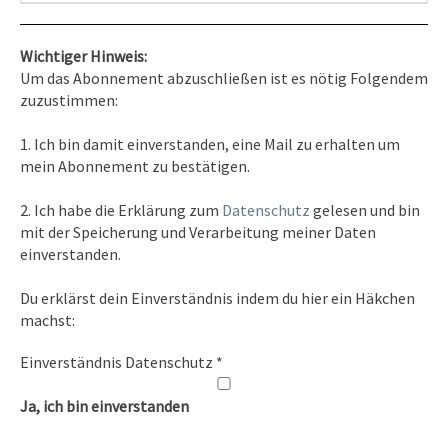
Wichtiger Hinweis:
Um das Abonnement abzuschließen ist es nötig Folgendem
zuzustimmen:
Kontakt
1. Ich bin damit einverstanden, eine Mail zu erhalten um
Tel. 0351/2681691
mein Abonnement zu bestätigen.
E-Mail: info [at ] spirit-on-earth.com
2. Ich habe die Erklärung zum
Datenschutz
gelesen und bin
mit der Speicherung und Verarbeitung meiner Daten
einverstanden.
Heilpraxis
Du erklärst dein Einverständnis indem du hier ein Häkchen
Heilpraxis Hirschburger
machst:
Einverständnis Datenschutz
*
Rechtliches
Ja, ich bin einverstanden
Impressum