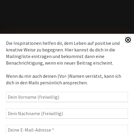
Die Inspirationen helfen dir, dem Leben auf positive und
kreative Weise zu begegnen. Hier kannst du dich in die
Mailingliste eintragen und bekommst dann eine
News erhalten
Benachrichtigung, wenn ein neuer Beitrag erscheint.
Inspirationen
– Bewusstseins-Impulse, Meditation &
Wenn du mir auch deinen (Vor-)Namen verrätst, kann ich
Heilung, Texte & Botschaften
dich in den Mails persönlich ansprechen.
Travelblog
– Komm mit auf Reise
Fotografie
– Fotoblog, Kalender, Workshops