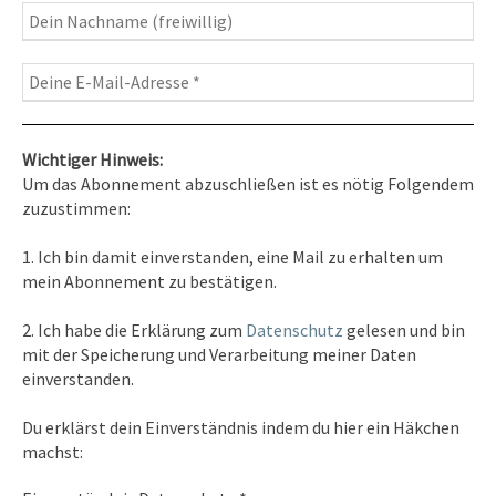
Wichtiger Hinweis:
Um das Abonnement abzuschließen ist es nötig Folgendem
zuzustimmen:
Kontakt
1. Ich bin damit einverstanden, eine Mail zu erhalten um
Tel. 0351/2681691
mein Abonnement zu bestätigen.
E-Mail: info [at ] spirit-on-earth.com
2. Ich habe die Erklärung zum
Datenschutz
gelesen und bin
mit der Speicherung und Verarbeitung meiner Daten
einverstanden.
Heilpraxis
Du erklärst dein Einverständnis indem du hier ein Häkchen
Heilpraxis Hirschburger
machst: