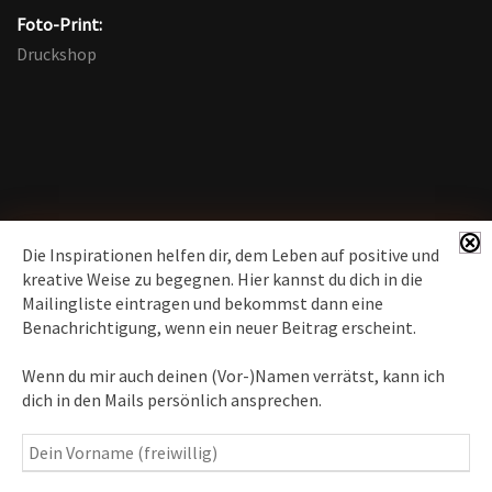
Foto-Print:
Druckshop
Die Inspirationen helfen dir, dem Leben auf positive und
kreative Weise zu begegnen. Hier kannst du dich in die
Mailingliste eintragen und bekommst dann eine
News erhalten
Benachrichtigung, wenn ein neuer Beitrag erscheint.
Inspirationen
– Bewusstseins-Impulse, Meditation &
Wenn du mir auch deinen (Vor-)Namen verrätst, kann ich
Heilung, Texte & Botschaften
dich in den Mails persönlich ansprechen.
Travelblog
– Komm mit auf Reise
Fotografie
– Fotoblog, Kalender, Workshops