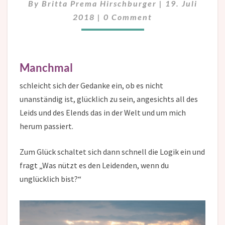
By
Britta Prema Hirschburger
|
19. Juli
Comments
2018
|
0 Comment
Manchmal
schleicht sich der Gedanke ein, ob es nicht
unanständig ist, glücklich zu sein, angesichts all des
Leids und des Elends das in der Welt und um mich
herum passiert.
Zum Glück schaltet sich dann schnell die Logik ein und
fragt „Was nützt es den Leidenden, wenn du
unglücklich bist?“