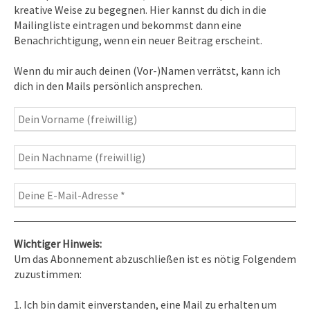
kreative Weise zu begegnen. Hier kannst du dich in die
Mailingliste eintragen und bekommst dann eine
News erhalten
Benachrichtigung, wenn ein neuer Beitrag erscheint.
Inspirationen
– Bewusstseins-Impulse, Meditation &
Wenn du mir auch deinen (Vor-)Namen verrätst, kann ich
Heilung, Texte & Botschaften
dich in den Mails persönlich ansprechen.
Travelblog
– Komm mit auf Reise
Fotografie
– Fotoblog, Kalender, Workshops
Wichtiger Hinweis:
Um das Abonnement abzuschließen ist es nötig Folgendem
zuzustimmen:
Kontakt
1. Ich bin damit einverstanden, eine Mail zu erhalten um
Tel. 0351/2681691