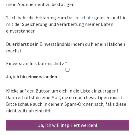
mein Abonnement zu bestätigen.
E-Mail: info [at ] spirit-on-earth.com
2. Ich habe die Erklärung zum
Datenschutz
gelesen und bin
mit der Speicherung und Verarbeitung meiner Daten
einverstanden.
Heilpraxis
Du erklärst dein Einverständnis indem du hier ein Häkchen
Heilpraxis Hirschburger
machst:
Einverständnis Datenschutz
*
Rechtliches
Ja, ich bin einverstanden
Impressum
Klicke auf den Button um dich in die Liste einzutragen!
Datenschutz
Dann erhältst du eine Mail, die du noch bestätigen musst.
Bitte schaue auch in deinem Spam-Ordner nach, falls diese
nicht zeitnah eintrifft:
© 2026 Spirit on earth | Powered by
Outstandingthemes