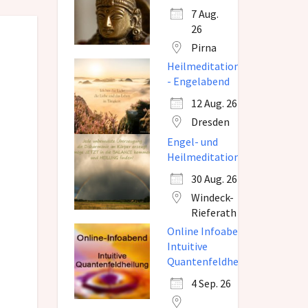
7 Aug.
26
Pirna
Heilmeditation
- Engelabend
12 Aug. 26
Dresden
Engel- und
Heilmeditation
30 Aug. 26
Windeck-
Rieferath
Online Infoabend
Intuitive
Quantenfeldheilung
4 Sep. 26