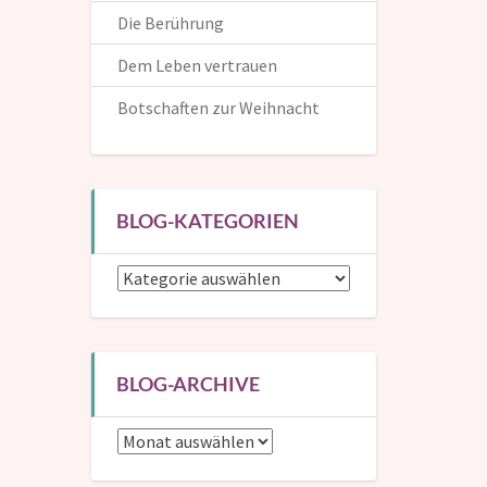
Die Berührung
Dem Leben vertrauen
Botschaften zur Weihnacht
Die Inspirationen helfen dir, dem Leben auf positive und
kreative Weise zu begegnen. Hier kannst du dich in die
Mailingliste eintragen und bekommst dann eine
BLOG-KATEGORIEN
Benachrichtigung, wenn ein neuer Beitrag erscheint.
Blog-
Kategorien
Wenn du mir auch deinen (Vor-)Namen verrätst, kann
ich dich in den Mails persönlich ansprechen.
BLOG-ARCHIVE
Blog-
Archive