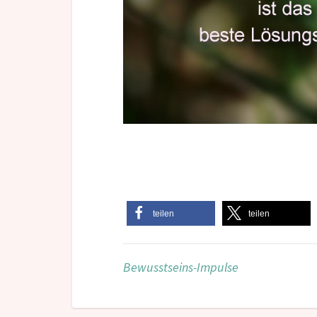
teilen
teilen
Bewusstseins-Impulse