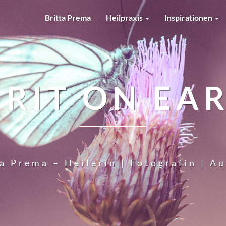
Britta Prema
Heilpraxis
Inspirationen
IRIT ON EA
a Prema – Heilerin | Fotografin | A