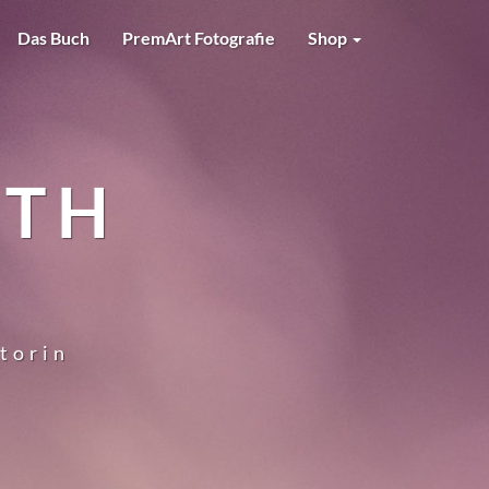
Das Buch
PremArt Fotografie
Shop
RTH
utorin