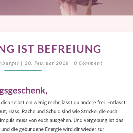
VERGEBUNG
G IST BEFREIUNG
IST
BEFREIUNG
Comments
chburger
|
20. Februar 2018
|
0 Comment
gsgeschenk,
 dich selbst ein wenig mehr, lässt du andere frei. Entlässt
Wut, Hass, Rache und Schuld sind wie Stricke, die euch
er Impuls muss von euch ausgehen. Und Vergebung ist das
r und die gebundene Energie wird dir wieder zur