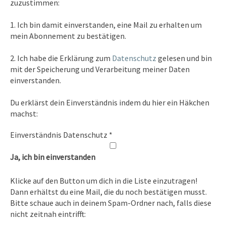
zuzustimmen:
Kontakt
1. Ich bin damit einverstanden, eine Mail zu erhalten um
Tel. 0351/2681691
mein Abonnement zu bestätigen.
E-Mail: info [at ] spirit-on-earth.com
2. Ich habe die Erklärung zum
Datenschutz
gelesen und bin
mit der Speicherung und Verarbeitung meiner Daten
einverstanden.
Heilpraxis
Du erklärst dein Einverständnis indem du hier ein Häkchen
Heilpraxis Hirschburger
machst:
Einverständnis Datenschutz
*
Rechtliches
Ja, ich bin einverstanden
Impressum
Klicke auf den Button um dich in die Liste einzutragen!
Datenschutz
Dann erhältst du eine Mail, die du noch bestätigen musst.
Bitte schaue auch in deinem Spam-Ordner nach, falls diese
nicht zeitnah eintrifft: