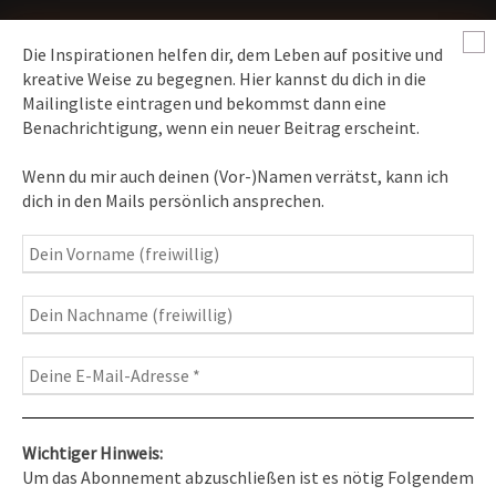
Die Inspirationen helfen dir, dem Leben auf positive und
kreative Weise zu begegnen. Hier kannst du dich in die
Mailingliste eintragen und bekommst dann eine
News erhalten
Benachrichtigung, wenn ein neuer Beitrag erscheint.
Inspirationen
– Bewusstseins-Impulse, Meditation &
Wenn du mir auch deinen (Vor-)Namen verrätst, kann ich
Heilung, Texte & Botschaften
dich in den Mails persönlich ansprechen.
Travelblog
– Komm mit auf Reise
Fotografie
– Fotoblog, Kalender, Workshops
Wichtiger Hinweis:
Um das Abonnement abzuschließen ist es nötig Folgendem