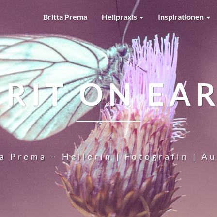
Britta Prema
Heilpraxis
Inspirationen
IRIT ON EA
a Prema – Heilerin | Fotografin | A