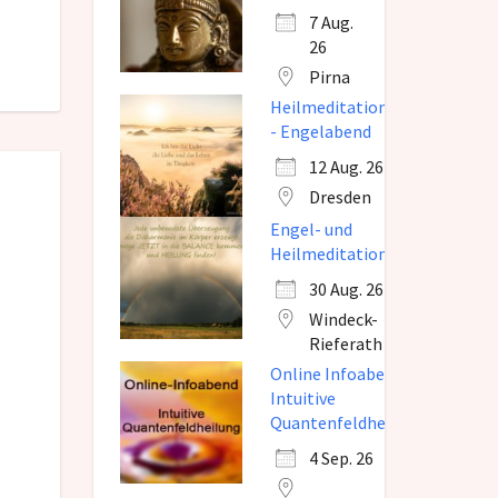
7 Aug.
26
Pirna
Heilmeditation
- Engelabend
12 Aug. 26
Dresden
Engel- und
Heilmeditation
30 Aug. 26
Windeck-
Rieferath
Online Infoabend
Intuitive
Quantenfeldheilung
4 Sep. 26