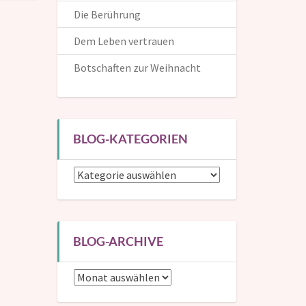
Die Berührung
Dem Leben vertrauen
Botschaften zur Weihnacht
Die Inspirationen helfen dir, dem Leben auf positive und
kreative Weise zu begegnen. Hier kannst du dich in die
BLOG-KATEGORIEN
Mailingliste eintragen und bekommst dann eine
Benachrichtigung, wenn ein neuer Beitrag erscheint.
Blog-
Kategorien
Wenn du mir auch deinen (Vor-)Namen verrätst, kann
ich dich in den Mails persönlich ansprechen.
BLOG-ARCHIVE
Blog-
Archive