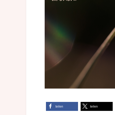
teilen
teilen