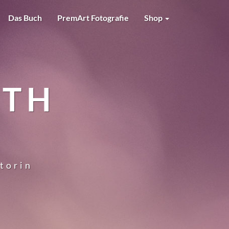
Das Buch
PremArt Fotografie
Shop
RTH
utorin