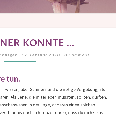
WAS
INER KONNTE …
EINER
KONNTE
Comments
…
chburger
|
17. Februar 2018
|
0 Comment
e tun.
r wissen, über Schmerz und die nötige Vergebung, als
ren. Als Jene, die miterleben mussten, sollten, durften,
Menschenwesen in der Lage, anderen einen solchen
rständnis darf nicht dazu führen, dass du dich selbst