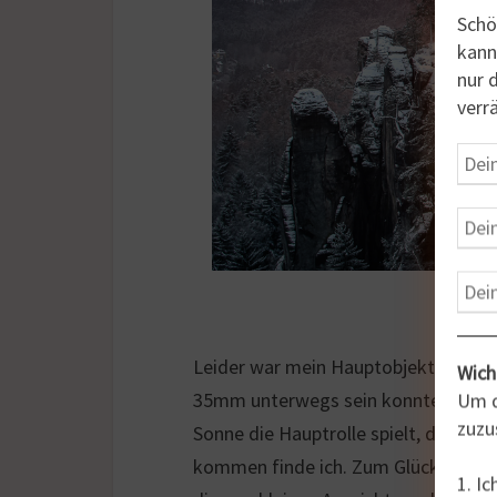
Schö
kann
nur 
verr
Fe
Leider war mein Hauptobjektiv gerad
Wich
35mm unterwegs sein konnte. Aber di
Um d
zuzu
Sonne die Hauptrolle spielt, darf ru
kommen finde ich. Zum Glück war an
1. I