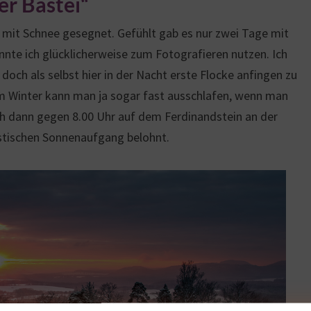
er Bastei“
 mit Schnee gesegnet. Gefühlt gab es nur zwei Tage mit
onnte ich glücklicherweise zum Fotografieren nutzen. Ich
 doch als selbst hier in der Nacht erste Flocke anfingen zu
 Im Winter kann man ja sogar fast ausschlafen, wenn man
ch dann gegen 8.00 Uhr auf dem Ferdinandstein an der
stischen Sonnenaufgang belohnt.