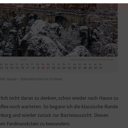
ild Januar – Basteibrücke im Schnee
rlich nicht daran zu denken, schon wieder nach Hause zu
fee noch warteten. So begann ich die klassische Runde
enburg und wieder zurück zur Basteiaussicht. Diesen
om Ferdinandstein zu bewundern.