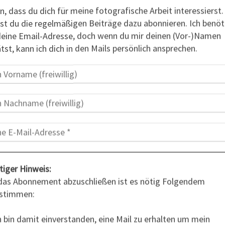
n, dass du dich für meine fotografische Arbeit interessierst.
st du die regelmäßigen Beiträge dazu abonnieren. Ich benöt
deine Email-Adresse, doch wenn du mir deinen (Vor-)Namen
ätst, kann ich dich in den Mails persönlich ansprechen.
lsenburg Neurathen im Winter
e in der Reparatur, so dass ich an diesem Tag nur mit
tiger Hinweis:
e Felsenburg Neurathen, die hier auf dem Bild neben der
as Abonnement abzuschließen ist es nötig Folgendem
stimmen:
hig auch mal ohne die benachbarte Basteibrücke daher
 diesem Morgen auch nicht so ein Andrang wie oft auf
ch bin damit einverstanden, eine Mail zu erhalten um mein