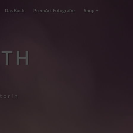
Das Buch
PremArt Fotografie
Shop
RTH
utorin