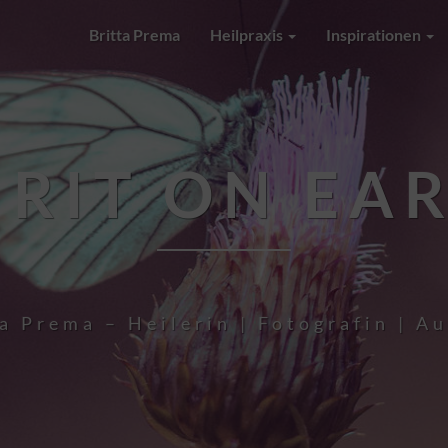
Britta Prema
Heilpraxis
Inspirationen
IRIT ON EA
a Prema – Heilerin | Fotografin | A