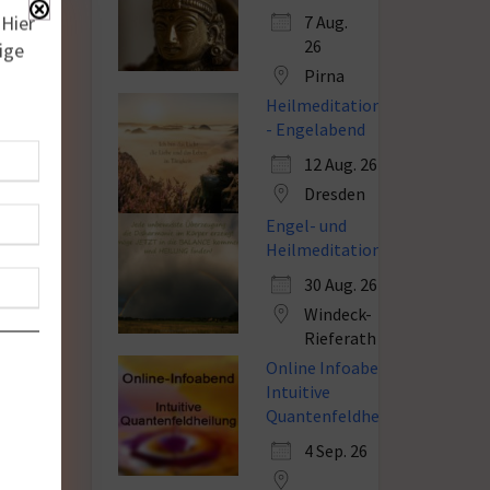
 Hier
7 Aug.
26
ige
Pirna
Heilmeditation
- Engelabend
12 Aug. 26
Dresden
Engel- und
Heilmeditation
30 Aug. 26
Windeck-
Rieferath
Online Infoabend
Intuitive
Quantenfeldheilung
4 Sep. 26