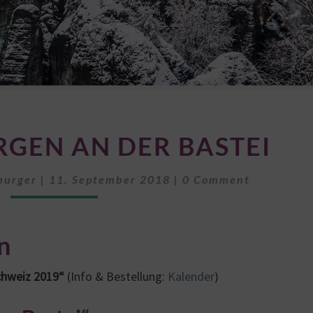
WINTERMORGEN
GEN AN DER BASTEI
AN
DER
Comments
BASTEI
burger
|
11. September 2018
|
0 Comment
n
chweiz 2019“
(Info & Bestellung:
Kalender
)