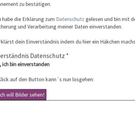
ss ich mit nur einer weiteren Fotobegeisterten ganz in
nement zu bestätigen.
 konnte.
ch habe die Erklärung zum
Datenschutz
gelesen und bin mit d
cherung und Verarbeitung meiner Daten einverstanden.
ne knappe halbe Stunde nach Sonnenaufgang entstanden,
 Motiv der Basteibrücke mit dem Lilienstein im
rklärst dein Einverständnis indem du hier ein Häkchen machs
t löste sich etwas auf und erschuf eine wunderschöne
verständnis Datenschutz
*
 ich bin einverstanden
Klick auf den Button kann´s nun losgehen: