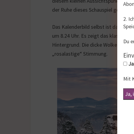
diesem kleinen Aussichtspunkt, so da
Abon
der Ruhe dieses Schauspiel genießen
2. I
Spei
Das Kalenderbild selbst ist dann ei
um 8.24 Uhr. Es zeigt das klassische
Du e
Hintergrund. Die dicke Wolkenschich
„rosalastige“ Stimmung.
Ein
Ja,
Mit 