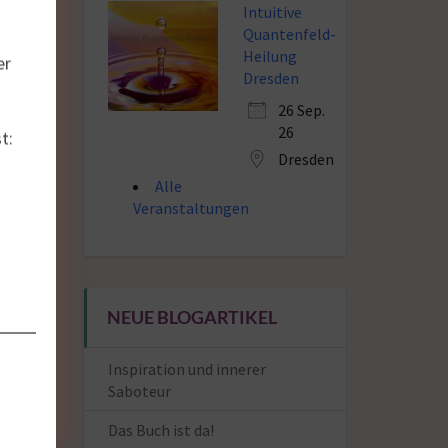
Intuitive
Quantenfeld-
Heilung
er
Dresden
26 Sep.
26
t:
Dresden
Alle
Veranstaltungen
NEUE BLOGARTIKEL
Inspiration und innerer
Saboteur
Das Buch ist da!