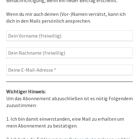
Benachrichtigung, wenn ein neuer Beitrag erscheint.
Inspirationen
– Bewusstseins-Impulse, Meditation &
Wenn du mir auch deinen (Vor-)Namen verrätst, kann ich
Heilung, Texte & Botschaften
dich in den Mails persönlich ansprechen.
Travelblog
– Komm mit auf Reise
Fotografie
– Fotoblog, Kalender, Workshops
Wichtiger Hinweis:
Um das Abonnement abzuschließen ist es nötig Folgendem
zuzustimmen:
Kontakt
1. Ich bin damit einverstanden, eine Mail zu erhalten um
Tel. 0351/2681691
mein Abonnement zu bestätigen.
E-Mail: info [at ] spirit-on-earth.com