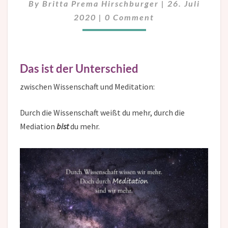
By
Britta Prema Hirschburger
|
26. Juli
Comments
2020
|
0 Comment
Das ist der Unterschied
zwischen Wissenschaft und Meditation:
Durch die Wissenschaft weißt du mehr, durch die
Mediation
bist
du mehr.