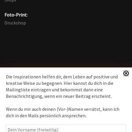
Foto-Print:
Druckshop
Die Inspirationen helfen dir, dem Leben auf positive und
kreative Weise zu begegnen. Hier kannst du dich in die
Mailingliste eintragen und bekommst dann eine
News erhalten
Benachrichtigung, wenn ein neuer Beitrag erscheint.
Inspirationen
– Bewusstseins-Impulse, Meditation &
Wenn du mir auch deinen (Vor-)Namen verrätst, kann ich
Heilung, Texte & Botschaften
dich in den Mails persönlich ansprechen.
Travelblog
– Komm mit auf Reise
Fotografie
– Fotoblog, Kalender, Workshops