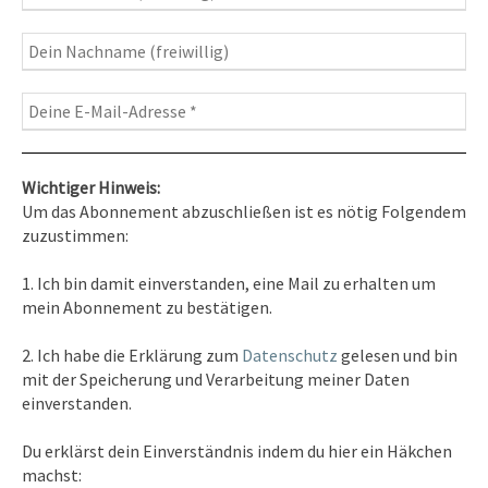
Wichtiger Hinweis:
Um das Abonnement abzuschließen ist es nötig Folgendem
zuzustimmen:
Kontakt
1. Ich bin damit einverstanden, eine Mail zu erhalten um
Tel. 0351/2681691
mein Abonnement zu bestätigen.
E-Mail: info [at ] spirit-on-earth.com
2. Ich habe die Erklärung zum
Datenschutz
gelesen und bin
mit der Speicherung und Verarbeitung meiner Daten
einverstanden.
Heilpraxis
Du erklärst dein Einverständnis indem du hier ein Häkchen
Heilpraxis Hirschburger
machst: