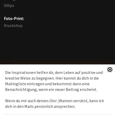
500px
Foto-Print:
Druckshop
Die Inspirationen helfen dir, dem Leben auf positive und
kreative Weise zu begegnen. Hier kannst du dich in die
Mailingliste eintragen und bekommst dann eine
News erhalten
Benachrichtigung, wenn ein neuer Beitrag erscheint.
Inspirationen
– Bewusstseins-Impulse, Meditation &
Wenn du mir auch deinen (Vor-)Namen verrätst, kann ich
Heilung, Texte & Botschaften
dich in den Mails persönlich ansprechen.
Travelblog
– Komm mit auf Reise