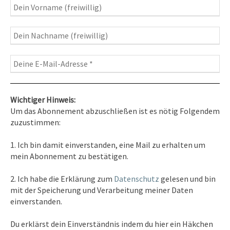
Fotografie
– Fotoblog, Kalender, Workshops
Wichtiger Hinweis:
Um das Abonnement abzuschließen ist es nötig Folgendem
zuzustimmen:
Kontakt
1. Ich bin damit einverstanden, eine Mail zu erhalten um
Tel. 0351/2681691
mein Abonnement zu bestätigen.
E-Mail: info [at ] spirit-on-earth.com
2. Ich habe die Erklärung zum
Datenschutz
gelesen und bin
mit der Speicherung und Verarbeitung meiner Daten
einverstanden.
Heilpraxis
Du erklärst dein Einverständnis indem du hier ein Häkchen