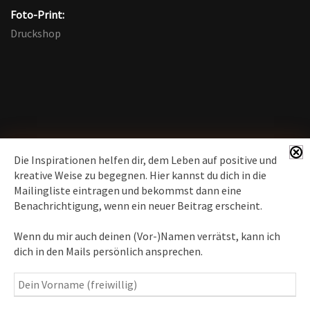
Foto-Print:
Druckshop
Die Inspirationen helfen dir, dem Leben auf positive und
kreative Weise zu begegnen. Hier kannst du dich in die
Mailingliste eintragen und bekommst dann eine
News erhalten
Benachrichtigung, wenn ein neuer Beitrag erscheint.
Inspirationen
– Bewusstseins-Impulse, Meditation &
Wenn du mir auch deinen (Vor-)Namen verrätst, kann ich
Heilung, Texte & Botschaften
dich in den Mails persönlich ansprechen.
Travelblog
– Komm mit auf Reise
Fotografie
– Fotoblog, Kalender, Workshops