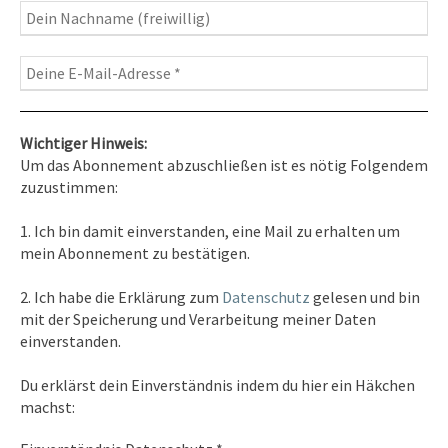
Wichtiger Hinweis:
Um das Abonnement abzuschließen ist es nötig Folgendem
zuzustimmen:
Kontakt
1. Ich bin damit einverstanden, eine Mail zu erhalten um
Tel. 0351/2681691
mein Abonnement zu bestätigen.
E-Mail: info [at ] spirit-on-earth.com
2. Ich habe die Erklärung zum
Datenschutz
gelesen und bin
mit der Speicherung und Verarbeitung meiner Daten
einverstanden.
Heilpraxis
Du erklärst dein Einverständnis indem du hier ein Häkchen
Heilpraxis Hirschburger
machst: