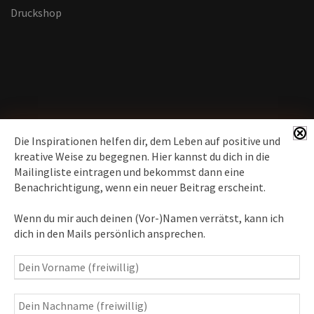
Druckshop
Die Inspirationen helfen dir, dem Leben auf positive und
kreative Weise zu begegnen. Hier kannst du dich in die
Mailingliste eintragen und bekommst dann eine
News erhalten
Benachrichtigung, wenn ein neuer Beitrag erscheint.
Inspirationen
– Bewusstseins-Impulse, Meditation &
Wenn du mir auch deinen (Vor-)Namen verrätst, kann ich
Heilung, Texte & Botschaften
dich in den Mails persönlich ansprechen.
Travelblog
– Komm mit auf Reise
Fotografie
– Fotoblog, Kalender, Workshops