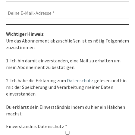
Wichtiger Hinweis:
Um das Abonnement abzuschließen ist es nötig Folgendem
zuzustimmen:
Kontakt
1. Ich bin damit einverstanden, eine Mail zu erhalten um
Tel. 0351/2681691
mein Abonnement zu bestätigen.
E-Mail: info [at ] spirit-on-earth.com
2. Ich habe die Erklärung zum
Datenschutz
gelesen und bin
mit der Speicherung und Verarbeitung meiner Daten
einverstanden.
Heilpraxis
Du erklärst dein Einverständnis indem du hier ein Häkchen
Heilpraxis Hirschburger
machst:
Einverständnis Datenschutz
*