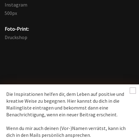
Instagram
500px
Foto-Print:
Druckshop
Die Inspirationen helfen dir, dem Leben auf positive und
kreative Weise zu begegnen. Hier kannst du dich in die
Mailingliste eintragen und bekommst dann eine
News erhalten
Benachrichtigung, wenn ein neuer Beitrag erscheint.
Inspirationen
– Bewusstseins-Impulse, Meditation &
Wenn du mir auch deinen (Vor-)Namen verrätst, kann ich
Heilung, Texte & Botschaften
dich in den Mails persönlich ansprechen.