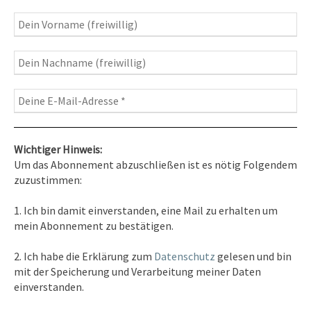
Travelblog
– Komm mit auf Reise
Fotografie
– Fotoblog, Kalender, Workshops
Wichtiger Hinweis:
Um das Abonnement abzuschließen ist es nötig Folgendem
zuzustimmen:
Kontakt
1. Ich bin damit einverstanden, eine Mail zu erhalten um
Tel. 0351/2681691
mein Abonnement zu bestätigen.
E-Mail: info [at ] spirit-on-earth.com
2. Ich habe die Erklärung zum
Datenschutz
gelesen und bin
mit der Speicherung und Verarbeitung meiner Daten
einverstanden.
Heilpraxis