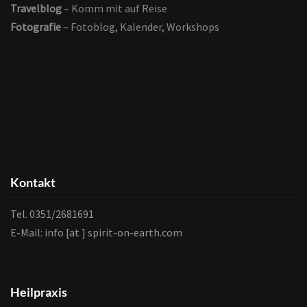
Travelblog
– Komm mit auf Reise
Fotografie
– Fotoblog, Kalender, Workshops
Wichtiger Hinweis:
Um das Abonnement abzuschließen ist es nötig Folgendem
zuzustimmen:
Kontakt
1. Ich bin damit einverstanden, eine Mail zu erhalten um
Tel. 0351/2681691
mein Abonnement zu bestätigen.
E-Mail: info [at ] spirit-on-earth.com
2. Ich habe die Erklärung zum
Datenschutz
gelesen und bin
mit der Speicherung und Verarbeitung meiner Daten
einverstanden.
Heilpraxis