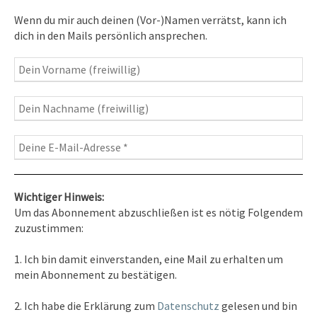
Inspirationen
– Bewusstseins-Impulse, Meditation &
Wenn du mir auch deinen (Vor-)Namen verrätst, kann ich
Heilung, Texte & Botschaften
dich in den Mails persönlich ansprechen.
Travelblog
– Komm mit auf Reise
Fotografie
– Fotoblog, Kalender, Workshops
Wichtiger Hinweis:
Um das Abonnement abzuschließen ist es nötig Folgendem
zuzustimmen:
Kontakt
1. Ich bin damit einverstanden, eine Mail zu erhalten um
Tel. 0351/2681691
mein Abonnement zu bestätigen.
E-Mail: info [at ] spirit-on-earth.com
2. Ich habe die Erklärung zum
Datenschutz
gelesen und bin