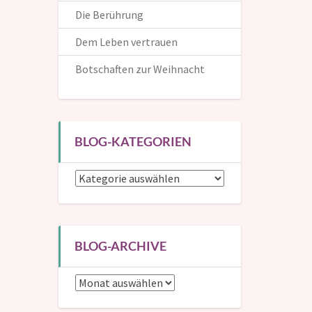
Die Berührung
Dem Leben vertrauen
Botschaften zur Weihnacht
Die Inspirationen helfen dir, dem Leben auf positive und
kreative Weise zu begegnen. Hier kannst du dich in die
BLOG-KATEGORIEN
Mailingliste eintragen und bekommst dann eine
Benachrichtigung, wenn ein neuer Beitrag erscheint.
Blog-
Kategorien
Wenn du mir auch deinen (Vor-)Namen verrätst, kann
ich dich in den Mails persönlich ansprechen.
BLOG-ARCHIVE
Blog-
Archive