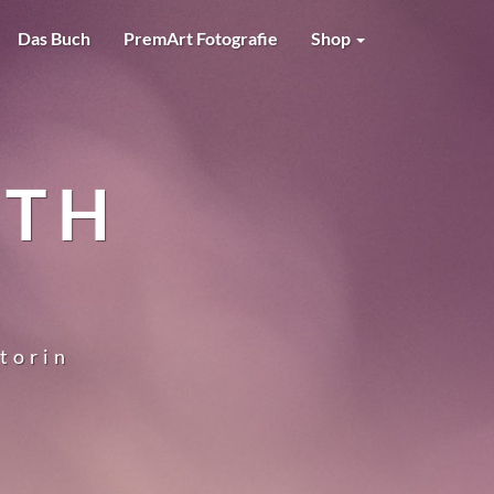
Das Buch
PremArt Fotografie
Shop
RTH
utorin