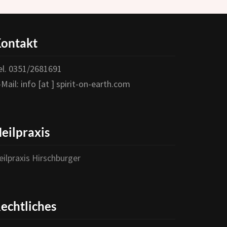
ontakt
Wichtiger Hinweis:
Um das Abonnement abzuschließen ist es nötig
el. 0351/2681691
Folgendem zuzustimmen:
-Mail: info [at ] spirit-on-earth.com
1. Ich bin damit einverstanden, eine Mail zu erhalten um
mein Abonnement zu bestätigen.
eilpraxis
2. Ich habe die Erklärung zum
Datenschutz
gelesen und
bin mit der Speicherung und Verarbeitung meiner Daten
eilpraxis Hirschburger
einverstanden.
Du erklärst dein Einverständnis indem du hier ein
echtliches
Häkchen machst: