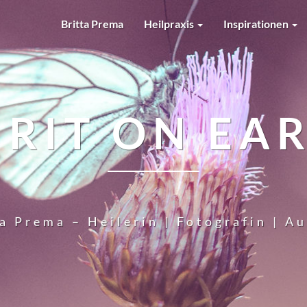
Britta Prema
Heilpraxis
Inspirationen
IRIT ON EA
a Prema – Heilerin | Fotografin | A