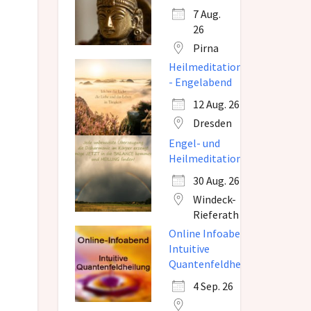
7 Aug.
26
Pirna
Heilmeditation
- Engelabend
12 Aug. 26
Dresden
Engel- und
Heilmeditation
30 Aug. 26
Windeck-
Rieferath
Online Infoabend
Intuitive
Quantenfeldheilung
4 Sep. 26