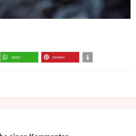
teilen
merken