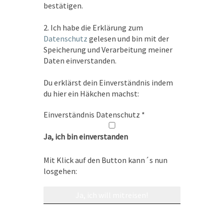
bestätigen.
earth.com/reiseblog/
2. Ich habe die Erklärung zum
Datenschutz
gelesen und bin mit der
teilen
teilen
Speicherung und Verarbeitung meiner
Daten einverstanden.
teilen
merken
Du erklärst dein Einverständnis indem
du hier ein Häkchen machst:
Einverständnis Datenschutz
*
Kroatien Mai 2021
Ja, ich bin einverstanden
Mit Klick auf den Button kann´s nun
losgehen:
2 Replies to “Kroatien Tag 14”
Elisabeth Noller
sagt:
17. Mai 2021 um 18:56 Uhr