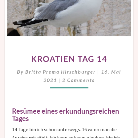
KROATIEN
KROATIEN TAG 14
TAG
14
By
Britta Prema Hirschburger
|
16. Mai
Comments
2021
|
2 Comments
Resümee eines erkundungsreichen
Tages
14 Tage bin ich schon unterwegs. 16 wenn man die
Anreise mitzählt. Ich kann es kaum glauben, bin ich