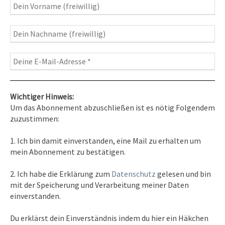
Fotografie
– Fotoblog, Kalender, Workshops
Wichtiger Hinweis:
Um das Abonnement abzuschließen ist es nötig Folgendem
zuzustimmen:
Kontakt
1. Ich bin damit einverstanden, eine Mail zu erhalten um
Tel. 0351/2681691
mein Abonnement zu bestätigen.
E-Mail: info [at ] spirit-on-earth.com
2. Ich habe die Erklärung zum
Datenschutz
gelesen und bin
mit der Speicherung und Verarbeitung meiner Daten
einverstanden.
Heilpraxis
Du erklärst dein Einverständnis indem du hier ein Häkchen
Heilpraxis Hirschburger