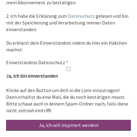
mein Abonnement zu bestätigen.
E-Mail: info [at ] spirit-on-earth.com
2. Ich habe die Erklärung zum
Datenschutz
gelesen und bin
mit der Speicherung und Verarbeitung meiner Daten
einverstanden.
Heilpraxis
Du erklärst dein Einverständnis indem du hier ein Häkchen
Heilpraxis Hirschburger
machst:
Einverständnis Datenschutz
*
Rechtliches
Ja, ich bin einverstanden
Impressum
Klicke auf den Button um dich in die Liste einzutragen!
Datenschutz
Dann erhältst du eine Mail, die du noch bestätigen musst.
Bitte schaue auch in deinem Spam-Ordner nach, falls diese
nicht zeitnah eintrifft:
© 2026 Spirit on earth | Powered by
Outstandingthemes