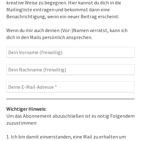
kreative Weise zu begegnen. Hier kannst du dich in die
Mailingliste eintragen und bekommst dann eine
News erhalten
Benachrichtigung, wenn ein neuer Beitrag erscheint.
Inspirationen
– Bewusstseins-Impulse, Meditation &
Wenn du mir auch deinen (Vor-)Namen verrätst, kann ich
Heilung, Texte & Botschaften
dich in den Mails persönlich ansprechen.
Travelblog
– Komm mit auf Reise
Fotografie
– Fotoblog, Kalender, Workshops
Wichtiger Hinweis:
Um das Abonnement abzuschließen ist es nötig Folgendem
zuzustimmen:
Kontakt
1. Ich bin damit einverstanden, eine Mail zu erhalten um
Tel. 0351/2681691