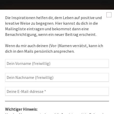
Die Inspirationen helfen dir, dem Leben auf positive und
kreative Weise zu begegnen. Hier kannst du dich in die
Mailingliste eintragen und bekommst dann eine
News erhalten
Benachrichtigung, wenn ein neuer Beitrag erscheint.
Inspirationen
– Bewusstseins-Impulse, Meditation &
Wenn du mir auch deinen (Vor-)Namen verrätst, kann ich
Heilung, Texte & Botschaften
dich in den Mails persönlich ansprechen.
Travelblog
– Komm mit auf Reise
Fotografie
– Fotoblog, Kalender, Workshops
Wichtiger Hinweis: