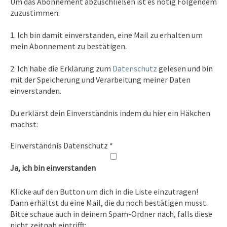
Um das Abonnement abzuschließen ist es nötig Folgendem
zuzustimmen:
Kontakt
1. Ich bin damit einverstanden, eine Mail zu erhalten um
Tel. 0351/2681691
mein Abonnement zu bestätigen.
E-Mail: info [at ] spirit-on-earth.com
2. Ich habe die Erklärung zum
Datenschutz
gelesen und bin
mit der Speicherung und Verarbeitung meiner Daten
einverstanden.
Heilpraxis
Du erklärst dein Einverständnis indem du hier ein Häkchen
Heilpraxis Hirschburger
machst:
Einverständnis Datenschutz
*
Rechtliches
Ja, ich bin einverstanden
Impressum
Klicke auf den Button um dich in die Liste einzutragen!
Datenschutz
Dann erhältst du eine Mail, die du noch bestätigen musst.
Bitte schaue auch in deinem Spam-Ordner nach, falls diese
nicht zeitnah eintrifft: