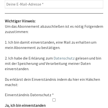
Wichtiger Hinweis:
Um das Abonnement abzuschließen ist es nötig Folgendem
zuzustimmen:
Kontakt
1. Ich bin damit einverstanden, eine Mail zu erhalten um
Tel. 0351/2681691
mein Abonnement zu bestätigen.
E-Mail: info [at ] spirit-on-earth.com
2. Ich habe die Erklärung zum
Datenschutz
gelesen und bin
mit der Speicherung und Verarbeitung meiner Daten
einverstanden.
Heilpraxis
Du erklärst dein Einverständnis indem du hier ein Häkchen
Heilpraxis Hirschburger
machst:
Einverständnis Datenschutz
*
Rechtliches
Ja, ich bin einverstanden