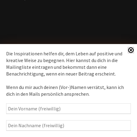
Die Inspirationen helfen dir, dem Leben auf positive und
kreative Weise zu begegnen. Hier kannst du dich in die
Mailingliste eintragen und bekommst dann eine
News erhalten
Benachrichtigung, wenn ein neuer Beitrag erscheint.
Inspirationen
– Bewusstseins-Impulse, Meditation &
Wenn du mir auch deinen (Vor-)Namen verrätst, kann ich
Heilung, Texte & Botschaften
dich in den Mails persönlich ansprechen.
Travelblog
– Komm mit auf Reise
Fotografie
– Fotoblog, Kalender, Workshops