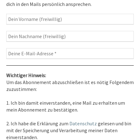
Heilung, Texte & Botschaften
dich in den Mails persönlich ansprechen.
Travelblog
– Komm mit auf Reise
Fotografie
– Fotoblog, Kalender, Workshops
Wichtiger Hinweis:
Um das Abonnement abzuschließen ist es nötig Folgendem
zuzustimmen:
Kontakt
1. Ich bin damit einverstanden, eine Mail zu erhalten um
Tel. 0351/2681691
mein Abonnement zu bestätigen.
E-Mail: info [at ] spirit-on-earth.com
2. Ich habe die Erklärung zum
Datenschutz
gelesen und bin
mit der Speicherung und Verarbeitung meiner Daten
einverstanden.