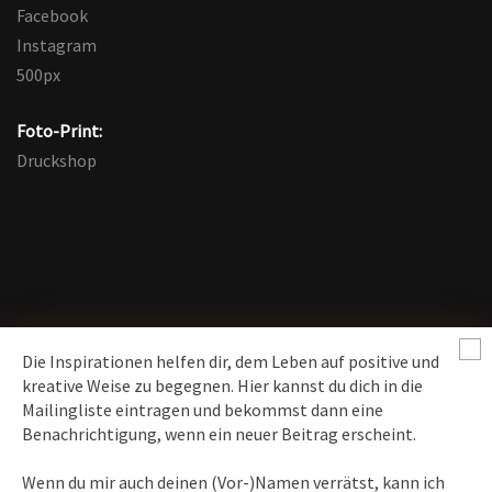
Facebook
Instagram
500px
Foto-Print:
Druckshop
Die Inspirationen helfen dir, dem Leben auf positive und
kreative Weise zu begegnen. Hier kannst du dich in die
Mailingliste eintragen und bekommst dann eine
News erhalten
Benachrichtigung, wenn ein neuer Beitrag erscheint.
Inspirationen
– Bewusstseins-Impulse, Meditation &
Wenn du mir auch deinen (Vor-)Namen verrätst, kann ich