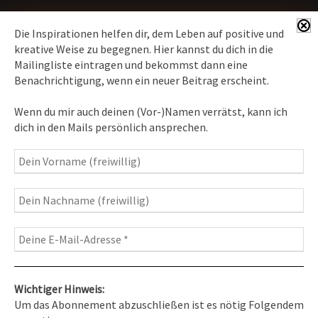
Die Inspirationen helfen dir, dem Leben auf positive und
kreative Weise zu begegnen. Hier kannst du dich in die
Mailingliste eintragen und bekommst dann eine
News erhalten
Benachrichtigung, wenn ein neuer Beitrag erscheint.
Inspirationen
– Bewusstseins-Impulse, Meditation &
Wenn du mir auch deinen (Vor-)Namen verrätst, kann ich
Heilung, Texte & Botschaften
dich in den Mails persönlich ansprechen.
Travelblog
– Komm mit auf Reise
Fotografie
– Fotoblog, Kalender, Workshops
Wichtiger Hinweis:
Um das Abonnement abzuschließen ist es nötig Folgendem