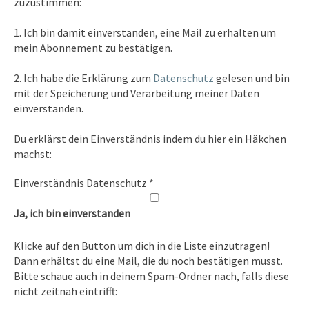
zuzustimmen:
Kontakt
1. Ich bin damit einverstanden, eine Mail zu erhalten um
Tel. 0351/2681691
mein Abonnement zu bestätigen.
E-Mail: info [at ] spirit-on-earth.com
2. Ich habe die Erklärung zum
Datenschutz
gelesen und bin
mit der Speicherung und Verarbeitung meiner Daten
einverstanden.
Heilpraxis
Du erklärst dein Einverständnis indem du hier ein Häkchen
Heilpraxis Hirschburger
machst:
Einverständnis Datenschutz
*
Rechtliches
Ja, ich bin einverstanden
Impressum
Klicke auf den Button um dich in die Liste einzutragen!
Datenschutz
Dann erhältst du eine Mail, die du noch bestätigen musst.
Bitte schaue auch in deinem Spam-Ordner nach, falls diese
nicht zeitnah eintrifft: