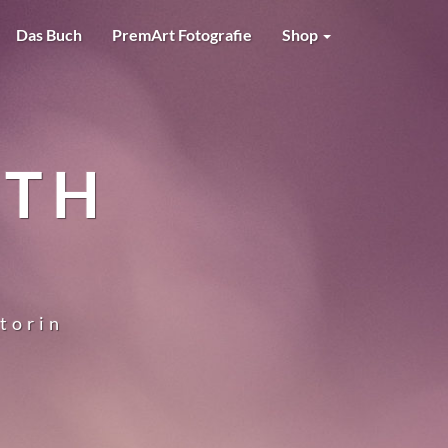
Das Buch
PremArt Fotografie
Shop
RTH
utorin