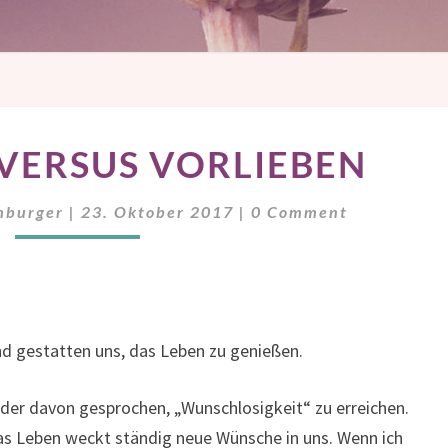
WÜNSCHE
VERSUS VORLIEBEN
VERSUS
VORLIEBEN
Comments
hburger
|
23. Oktober 2017
|
0 Comment
nd gestatten uns, das Leben zu genießen.
der davon gesprochen, „Wunschlosigkeit“ zu erreichen.
das Leben weckt ständig neue Wünsche in uns. Wenn ich