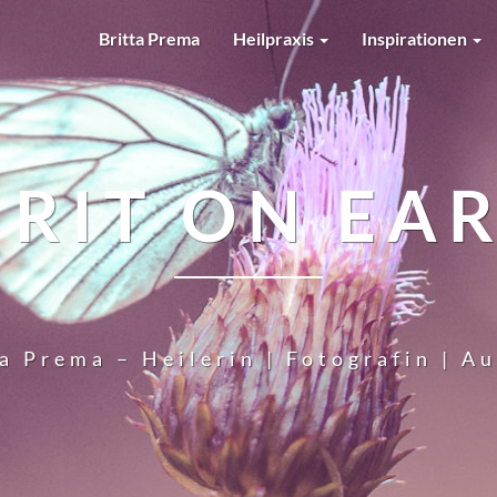
Britta Prema
Heilpraxis
Inspirationen
IRIT ON EA
a Prema – Heilerin | Fotografin | A