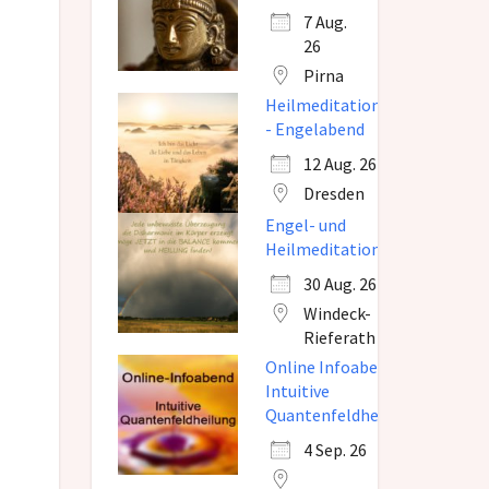
7 Aug.
26
Pirna
Heilmeditation
- Engelabend
12 Aug. 26
Dresden
Engel- und
Heilmeditation
30 Aug. 26
Windeck-
Rieferath
Online Infoabend
Intuitive
Quantenfeldheilung
4 Sep. 26