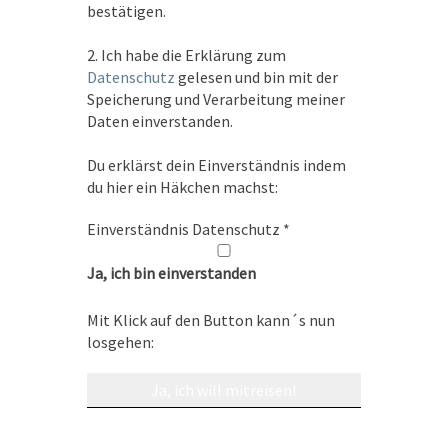
Dresden
bestätigen.
2. Ich habe die Erklärung zum
Engel- und Heilmeditation
Datenschutz
gelesen und bin mit der
30 Aug. 26
Speicherung und Verarbeitung meiner
Windeck-Rieferath
Daten einverstanden.
Du erklärst dein Einverständnis indem
Online Infoabend Intuitive
du hier ein Häkchen machst:
Quantenfeldheilung
4 Sep. 26
Einverständnis Datenschutz
*
Ja, ich bin einverstanden
Intuitive Quantenfeld-Heilung
Dresden
Mit Klick auf den Button kann´s nun
26 Sep. 26
losgehen:
Dresden
Alle Veranstaltungen